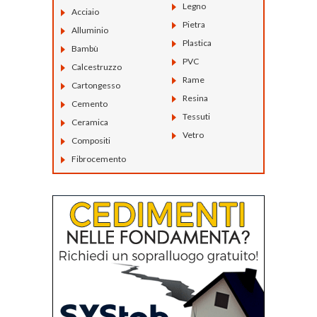
Legno
Acciaio
Pietra
Alluminio
Plastica
Bambù
PVC
Calcestruzzo
Rame
Cartongesso
Resina
Cemento
Tessuti
Ceramica
Vetro
Compositi
Fibrocemento