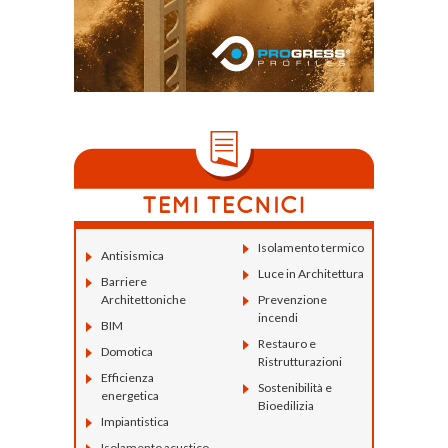
Isolamento termico
Antisismica
Luce in Architettura
Barriere
Architettoniche
Prevenzione
incendi
BIM
Restauro e
Domotica
Ristrutturazioni
Efficienza
Sostenibilità e
energetica
Bioedilizia
Impiantistica
Isolamento acustico