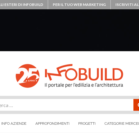
LI ESTERI DI INFOBUILD
PER IL TUO WEB MARKETING
ISCRIVITI 
rca
INFO AZIENDE
APPROFONDIMENTI
PROGETTI
CATEGORIE MERCE