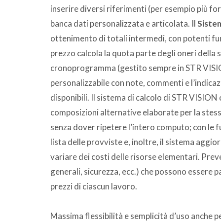
inserire diversi riferimenti (per esempio più fo
banca dati personalizzata e articolata. Il
Sistem
ottenimento di totali intermedi, con potenti funz
prezzo calcola la quota parte degli oneri della 
cronoprogramma (gestito sempre in STR VISI
personalizzabile con note, commenti e l’indicazi
disponibili. Il sistema di calcolo di STR VISION
composizioni alternative elaborate per la stes
senza dover ripetere l’intero computo; con le f
lista delle provviste e, inoltre, il sistema agg
variare dei costi delle risorse elementari. Preved
generali, sicurezza, ecc.) che possono essere 
prezzi di ciascun lavoro.
Massima flessibilità e semplicità d’uso anche pe