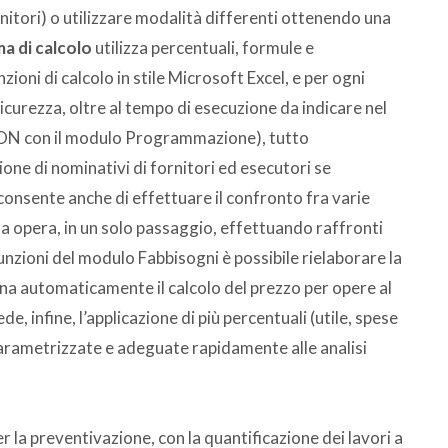
rnitori) o utilizzare modalità differenti ottenendo una
a di calcolo
utilizza percentuali, formule e
ioni di calcolo in stile Microsoft Excel, e per ogni
sicurezza, oltre al tempo di esecuzione da indicare nel
ON con il modulo Programmazione), tutto
one di nominativi di fornitori ed esecutori se
 consente anche di effettuare il confronto fra varie
sa opera, in un solo passaggio, effettuando raffronti
unzioni del modulo Fabbisogni è possibile rielaborare la
iorna automaticamente il calcolo del prezzo per opere al
e, infine, l’applicazione di più percentuali (utile, spese
parametrizzate e adeguate rapidamente alle analisi
r la preventivazione, con la quantificazione dei lavori a