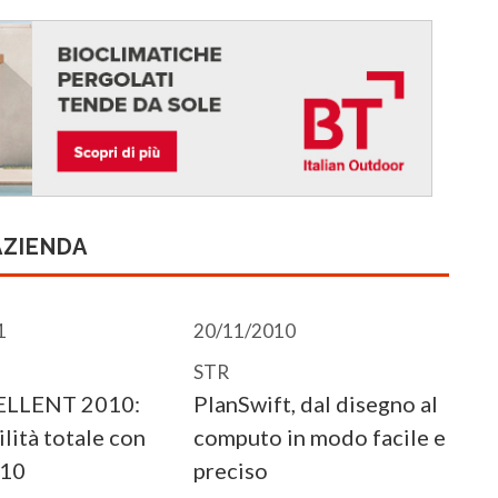
AZIENDA
1
20/11/2010
STR
ELLENT 2010:
PlanSwift, dal disegno al
lità totale con
computo in modo facile e
010
preciso