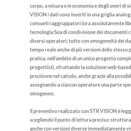
corpo, a misura e in economia e degli oneri di s
VISION i dati sono inseriti in una griglia analoga
consueti raggruppatori (ora assolutamente liberi)
tecnologia Soa di condivisione dei documenti c
diversi operatori; tutto con omogeneità dei d
tempo reale anche di più versioni dello stesso p
pratica, nell’ambito di un unico progetto comple
progettisti, sfruttando la soluzione web-based
precisione nel calcolo, anche grazie alla possibi
assegnando a ciascun operatore una parte specif
omogeneo.
Il preventivo realizzato con STR VISION è leggib
scegliendo il punto di lettura preciso: strutturab
anche con versioni diverse immediatamente visua