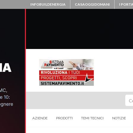
INFOBUILDENERGIA
CASAOGGIDOMANI
I PORTA
Ce
AZIENDE
PRODOTTI
TEMI TECNICI
NOTIZIE