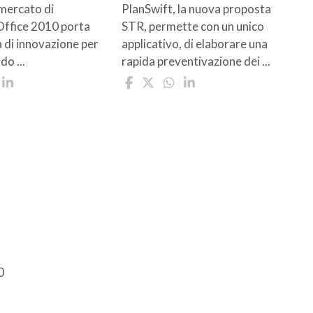
 mercato di
PlanSwift, la nuova proposta
Office 2010 porta
STR, permette con un unico
 di innovazione per
applicativo, di elaborare una
do ...
rapida preventivazione dei ...
0