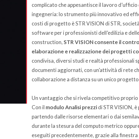
complicato che appesantisce il lavoro d’ufficio 
ingegneria: lo strumento più innovativo ed effic
costi di progetto è STR VISION di STR, società
software per i professionisti dell’edilizia e de
construction,
STR VISION consente il controllo
elaborazione e realizzazione dei progetti c
condivisa, diversi studi e realtà professionali
documenti aggiornati, con un’attività di rete ch
collaborazione a distanza su un unico progetto
Un vantaggio che si rivela competitivo proprio a
Con il
modulo Analisi prezzi
di STR VISION, è po
partendo dalle risorse elementari o dai semil
durante la stesura del computo metrico oppure 
eseguiti precedentemente, grazie alla finestra 