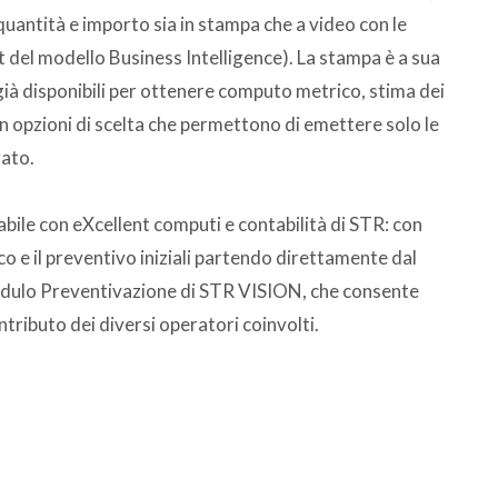
quantità e importo sia in stampa che a video con le
ot del modello Business Intelligence). La stampa è a sua
 già disponibili per ottenere computo metrico, stima dei
on opzioni di scelta che permettono di emettere solo le
rato.
ile con eXcellent computi e contabilità di STR: con
co e il preventivo iniziali partendo direttamente dal
modulo Preventivazione di STR VISION, che consente
ntributo dei diversi operatori coinvolti.