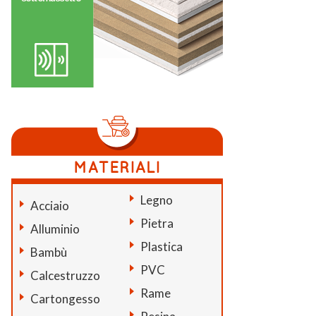
Legno
Acciaio
Pietra
Alluminio
Plastica
Bambù
PVC
Calcestruzzo
Rame
Cartongesso