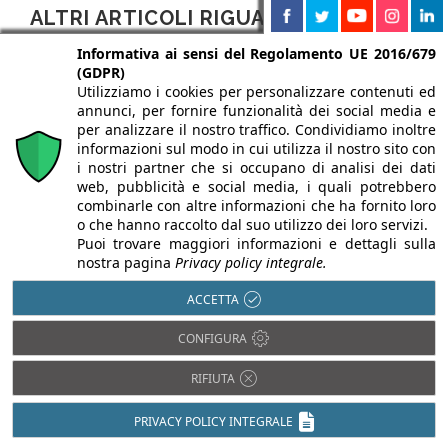
ALTRI ARTICOLI RIGUARDANTI
L'AZIENDA
Informativa ai sensi del Regolamento UE 2016/679
(GDPR)
Utilizziamo i cookies per personalizzare contenuti ed
annunci, per fornire funzionalità dei social media e
per analizzare il nostro traffico. Condividiamo inoltre
informazioni sul modo in cui utilizza il nostro sito con
i nostri partner che si occupano di analisi dei dati
web, pubblicità e social media, i quali potrebbero
combinarle con altre informazioni che ha fornito loro
11/06/2019
15/02/2018
19/12/2017
o che hanno raccolto dal suo utilizzo dei loro servizi.
Puoi trovare maggiori informazioni e dettagli sulla
BTICINO
BTICINO
BTICINO
nostra pagina
Privacy policy integrale.
Living Now
Gestire la
Una
ACCETTA
compie un
luce non è
logistica
anno e
mai stato
vincente
CONFIGURA
festeggia
tanto
L’alimentazione
RIFIUTA
nello
semplice
elettrica e
PRIVACY POLICY INTEGRALE
showroom
l’affidabilità
Il nuovo