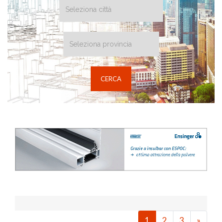
1
2
3
»