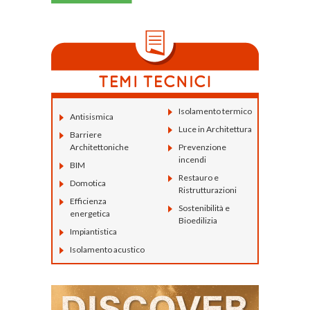
Isolamento termico
Antisismica
Luce in Architettura
Barriere
Architettoniche
Prevenzione
incendi
BIM
Restauro e
Domotica
Ristrutturazioni
Efficienza
Sostenibilità e
energetica
Bioedilizia
Impiantistica
Isolamento acustico