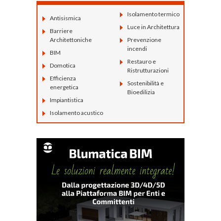
Isolamento termico
Antisismica
Luce in Architettura
Barriere
Architettoniche
Prevenzione
incendi
BIM
Restauro e
Domotica
Ristrutturazioni
Efficienza
Sostenibilità e
energetica
Bioedilizia
Impiantistica
Isolamento acustico