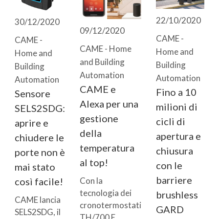
22/10/2020
30/12/2020
09/12/2020
CAME -
CAME -
CAME - Home
Home and
Home and
and Building
Building
Building
Automation
Automation
Automation
CAME e
Fino a 10
Sensore
Alexa per una
milioni di
SELS2SDG:
gestione
cicli di
aprire e
della
apertura e
chiudere le
temperatura
chiusura
porte non è
al top!
con le
mai stato
barriere
così facile!
Con la
tecnologia dei
brushless
CAME lancia
cronotermostati
GARD
SELS2SDG, il
TH/700 E