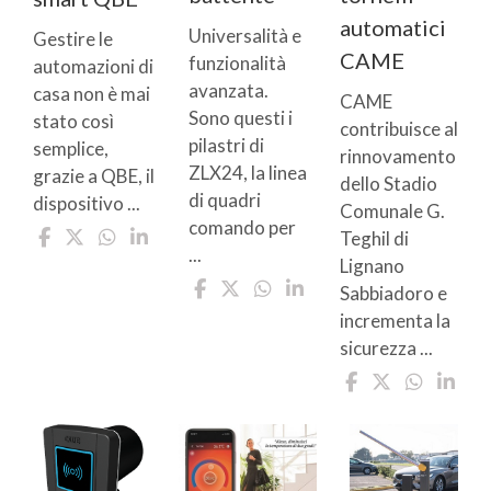
automatici
Universalità e
Gestire le
CAME
funzionalità
automazioni di
avanzata.
casa non è mai
CAME
Sono questi i
stato così
contribuisce al
pilastri di
semplice,
rinnovamento
ZLX24, la linea
grazie a QBE, il
dello Stadio
di quadri
dispositivo ...
Comunale G.
comando per
Teghil di
...
Lignano
Sabbiadoro e
incrementa la
sicurezza ...