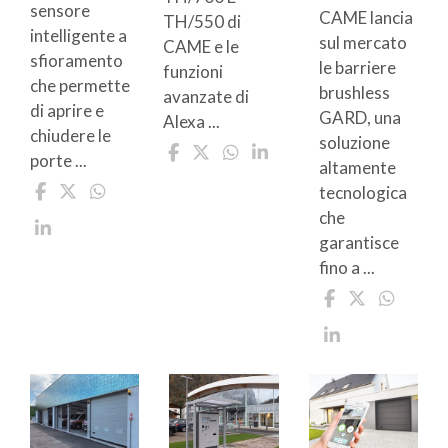
sensore
CAME lancia
TH/550 di
intelligente a
sul mercato
CAME e le
sfioramento
le barriere
funzioni
che permette
brushless
avanzate di
di aprire e
GARD, una
Alexa ...
chiudere le
soluzione
porte ...
altamente
tecnologica
che
garantisce
fino a ...