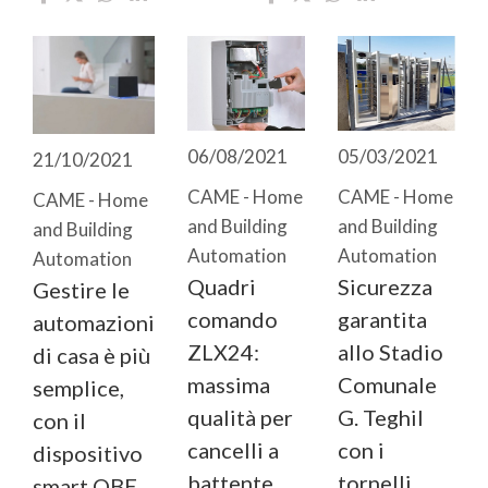
06/08/2021
05/03/2021
21/10/2021
CAME - Home
CAME - Home
CAME - Home
and Building
and Building
and Building
Automation
Automation
Automation
Quadri
Sicurezza
Gestire le
comando
garantita
automazioni
ZLX24:
allo Stadio
di casa è più
massima
Comunale
semplice,
qualità per
G. Teghil
con il
cancelli a
con i
dispositivo
battente
tornelli
smart QBE