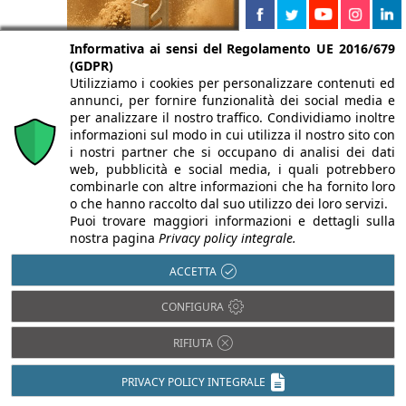
Informativa ai sensi del Regolamento UE 2016/679
(GDPR)
Utilizziamo i cookies per personalizzare contenuti ed
annunci, per fornire funzionalità dei social media e
per analizzare il nostro traffico. Condividiamo inoltre
informazioni sul modo in cui utilizza il nostro sito con
i nostri partner che si occupano di analisi dei dati
web, pubblicità e social media, i quali potrebbero
combinarle con altre informazioni che ha fornito loro
o che hanno raccolto dal suo utilizzo dei loro servizi.
Puoi trovare maggiori informazioni e dettagli sulla
nostra pagina
Privacy policy integrale.
Isolamento termico
Antisismica
ACCETTA
Luce in Architettura
Barriere
Architettoniche
Prevenzione
CONFIGURA
incendi
BIM
Restauro e
RIFIUTA
Domotica
Ristrutturazioni
Efficienza
Sostenibilità e
PRIVACY POLICY INTEGRALE
energetica
Bioedilizia