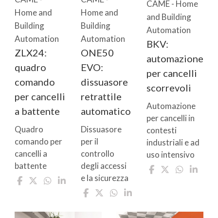
CAME - Home
Home and
Home and
and Building
Building
Building
Automation
Automation
Automation
BKV:
ZLX24:
ONE50
automazione
quadro
EVO:
per cancelli
comando
dissuasore
scorrevoli
per cancelli
retrattile
Automazione
a battente
automatico
per cancelli in
Quadro
Dissuasore
contesti
comando per
per il
industriali e ad
cancelli a
controllo
uso intensivo
battente
degli accessi
e la sicurezza