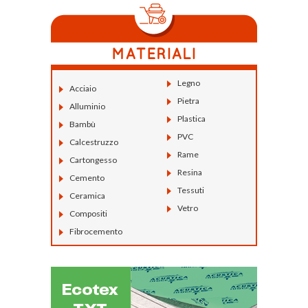
Legno
Acciaio
Pietra
Alluminio
Plastica
Bambù
PVC
Calcestruzzo
Rame
Cartongesso
Resina
Cemento
Tessuti
Ceramica
Vetro
Compositi
Fibrocemento