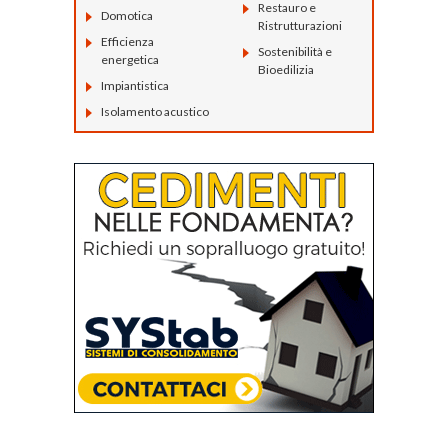
Restauro e
Domotica
Ristrutturazioni
Efficienza
Sostenibilità e
energetica
Bioedilizia
Impiantistica
Isolamento acustico