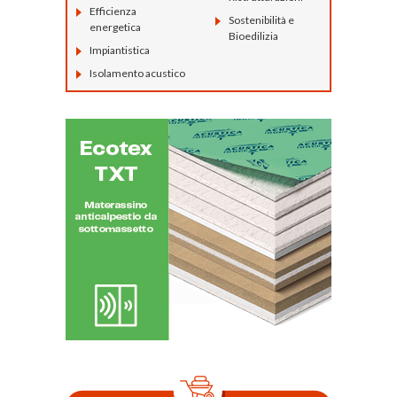
Efficienza
Sostenibilità e
energetica
Bioedilizia
Impiantistica
Isolamento acustico