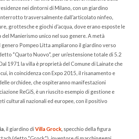
esidenze nei dintorni di Milano, con un giardino
interrotto trasversalmente dall’articolato ninfeo,
ure, grottesche e giochi d’acqua, dove erano esposte le
ro del Manierismo unico nel suo genere. A metà
l genero Pompeo Litta ampliarono il giardino verso
 detto “Quarto Nuovo”, per un’estensione totale di 5.2
Dal 1971 la villa è proprietà del Comune di Lainate che
 cui, in coincidenza con Expo 2015, il risanamento e
delle orchidee, che ospiteranno manifestazioni
sociazione ReGiS, è un riuscito esempio di gestione e
ti culturali nazionali ed europee, con il positivo
ia
, il giardino di
Villa Grock
,
specchio della figura
ettach (detto “Grock”), inventore di marchingegni