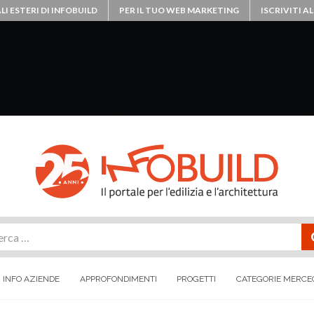
LI ESTERI DI INFOBUILD
PER IL TUO WEB MARKETING
ISCRIVITI 
rca
INFO AZIENDE
APPROFONDIMENTI
PROGETTI
CATEGORIE MERCE