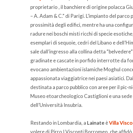
proprietario , il banchiere di origine polacca Gi
– A. Adam & C.” di Parigi. L’impianto del parco
prossimità degli edifici, mentre ha una configur
radure nei boschi misti ricchi di specie esotich
esemplari di sequoie, cedri del Libano e dell’H
sale dall’ingresso alla collina detta “belvede
gradinate e cascate in porfido interrotte da f
evocano ambientazioni islamiche Moghul conce
appassionata viaggiatrice nei paesi asiatici. D
destinata a parco pubblico con aree per il pic-nic
Museo etoarcheologico Castiglioni e una sede 
dell’Università Insubria.
Restando in Lombardia, a
Lainate
è
Villa Visc
volere di Pirro I Visconti Borromeo, che affidò