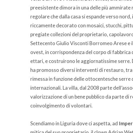
preesistente dimora in una delle più ammirate r
regolare che dalla casa si espande verso nord, 
riccamente decorato con mosaici, stucchi, pitt
pregiate collezioni del proprietario, capolavo
Settecento Giulio Visconti Borromeo Arese e i
ovest, in corrispondenza del corpo di fabbrica
ettari, e costruirono le aggiornatissime serre. 
ha promosso diversi interventi di restauro, tra
rimessa in funzione delle ottocentesche serre 
internazionali. La villa, dal 2008 parte dell’as
valorizzazione di un bene pubblico da parte di re
coinvolgimento di volontari.
Scendiamo in Liguria dove ci aspetta, ad
Imper
mitica del suo proprietario, il clown Adrian W