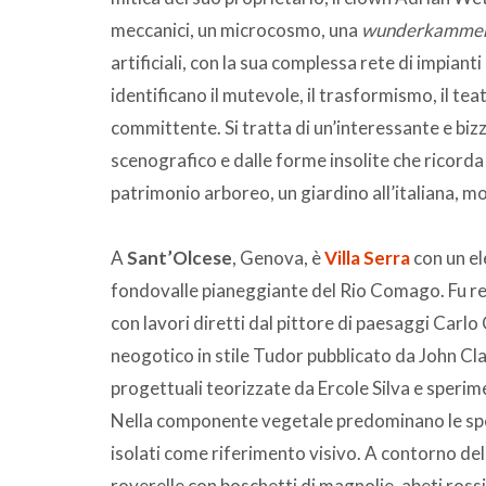
meccanici, un microcosmo, una
wunderkamme
artificiali, con la sua complessa rete di impianti
identificano il mutevole, il trasformismo, il teat
committente. Si tratta di un’interessante e biz
scenografico e dalle forme insolite che ricorda 
patrimonio arboreo, un giardino all’italiana, m
A
Sant’Olcese
, Genova, è
Villa Serra
con un el
fondovalle pianeggiante del Rio Comago. Fu re
con lavori diretti dal pittore di paesaggi Carlo 
neogotico in stile Tudor pubblicato da John Cl
progettuali teorizzate da Ercole Silva e speri
Nella componente vegetale predominano le spe
isolati come riferimento visivo. A contorno delle 
roverelle con boschetti di magnolie, abeti rossi,