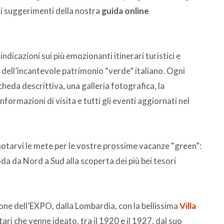
ai suggerimenti della nostra
guida online
indicazioni sui più emozionanti itinerari turistici e
ta dell’incantevole patrimonio “verde” italiano. Ogni
cheda descrittiva, una galleria fotografica, la
informazioni di visita e tutti gli eventi aggiornati nel
notarvi le mete per le vostre prossime vacanze “green”:
da da Nord a Sud alla scoperta dei più bei tesori
gione dell’EXPO, dalla Lombardia, con la bellissima
Villa
tari che venne ideato, tra il 1920 e il 1927, dal suo