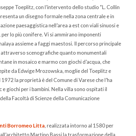
useppe Toeplitz, con l’intervento dello studio “L. Collin
 presenta un disegno formale nella zona centrale e in
azione paesaggistica nell’area a est con viali sinuosi e
e, per lo più conifere. Vi si ammirano imponenti
imalaya assieme a faggi maestosi. Il percorso principale
re” attraverso scenografiche quanto monumentali
ontane in mosaico e marmo con giochi d’acqua, che
pite da Edwige Mrozowska, moglie del Toeplitz e
al 1972 la proprietà è del Comune di Varese che l’ha
 e giochi per i bambini. Nella villa sono ospitati il
della Facoltà di Scienze della Comunicazione
onti Borromeo Litta
, realizzata intorno al 1580 per
 all’architetto Martino Bassi la trasformazione della