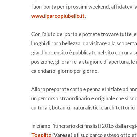
fuori porta per i prossimi weekend, affidatevi 
www.ilparcopiubello.it
.
Con l’aiuto del portale potrete trovare tutte le 
luoghi di rara bellezza, da visitare alla scoper
giardino censito è pubblicato nel sito con una s
posizione, gli orari e la stagione di apertura, le 
calendario, giorno per giorno.
Allora preparate carta e penna e iniziate ad an
un percorso straordinario e originale che si sno
culturali, botanici, naturalistici e architettonici.
Iniziamo l’itinerario dei finalisti 2015 dalla re
Toeplitz
(
Varese
) e il suo parco esteso otto et