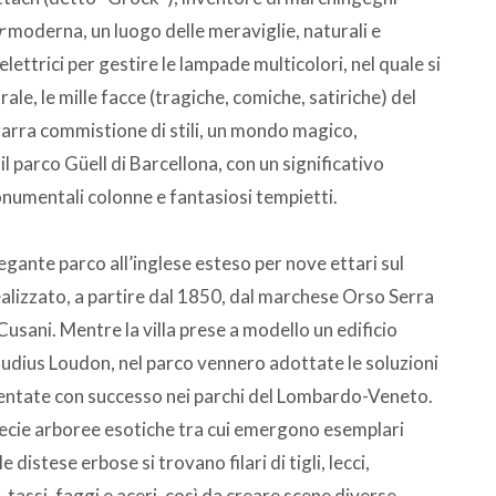
r
moderna, un luogo delle meraviglie, naturali e
 elettrici per gestire le lampade multicolori, nel quale si
rale, le mille facce (tragiche, comiche, satiriche) del
zarra commistione di stili, un mondo magico,
il parco Güell di Barcellona, con un significativo
onumentali colonne e fantasiosi tempietti.
egante parco all’inglese esteso per nove ettari sul
alizzato, a partire dal 1850, dal marchese Orso Serra
Cusani. Mentre la villa prese a modello un edificio
audius Loudon, nel parco vennero adottate le soluzioni
mentate con successo nei parchi del Lombardo-Veneto.
cie arboree esotiche tra cui emergono esemplari
distese erbose si trovano filari di tigli, lecci,
 tassi, faggi e aceri, così da creare scene diverse.