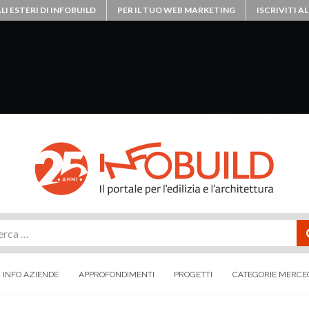
LI ESTERI DI INFOBUILD
PER IL TUO WEB MARKETING
ISCRIVITI 
rca
INFO AZIENDE
APPROFONDIMENTI
PROGETTI
CATEGORIE MERCE