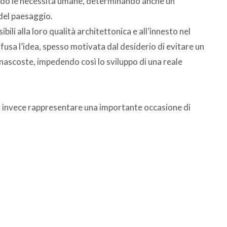
ndo le necessità umane, determinando anche un
del paesaggio.
li alla loro qualità architettonica e all’innesto nel
fusa l’idea, spesso motivata dal desiderio di evitare un
 nascoste, impedendo così lo sviluppo di una reale
può invece rappresentare una importante occasione di