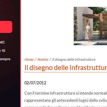
Home
/
Notizie
/
Il disegno delle infrastrutture
Il disegno delle infrastruttu
02/07/2012
Con il termine infrastrutture si intende normal
rappresentano gli antecedenti logici dello svilu