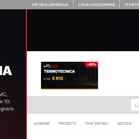
INFOBUILDENERGIA
CASAOGGIDOMANI
I PORTA
Ce
AZIENDE
PRODOTTI
TEMI TECNICI
NOTIZIE