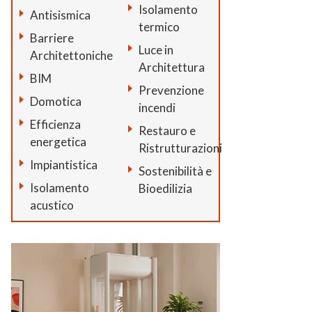
Isolamento
Antisismica
termico
Barriere
Luce in
Architettoniche
Architettura
BIM
Prevenzione
Domotica
incendi
Efficienza
Restauro e
energetica
Ristrutturazioni
Impiantistica
Sostenibilità e
Isolamento
Bioedilizia
acustico