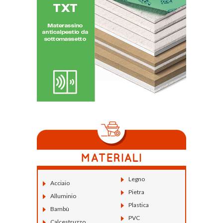
Legno
Acciaio
Pietra
Alluminio
Plastica
Bambù
PVC
Calcestruzzo