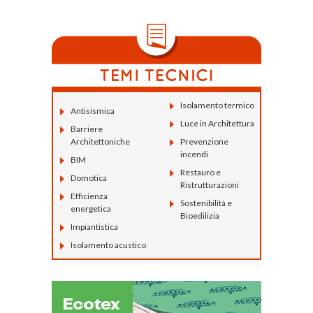
Isolamento termico
Antisismica
Luce in Architettura
Barriere
Architettoniche
Prevenzione
incendi
BIM
Restauro e
Domotica
Ristrutturazioni
Efficienza
Sostenibilità e
energetica
Bioedilizia
Impiantistica
Isolamento acustico