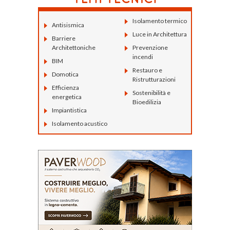
Isolamento termico
Antisismica
Luce in Architettura
Barriere
Architettoniche
Prevenzione
incendi
BIM
Restauro e
Domotica
Ristrutturazioni
Efficienza
Sostenibilità e
energetica
Bioedilizia
Impiantistica
Isolamento acustico