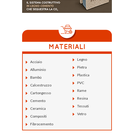
Legno
Acciaio
Pietra
Alluminio
Plastica
Bambù
PVC
Calcestruzzo
Rame
Cartongesso
Resina
Cemento
Tessuti
Ceramica
Vetro
Compositi
Fibrocemento