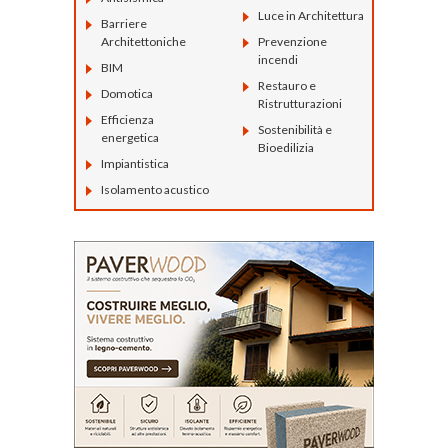
Luce in Architettura
Barriere
Architettoniche
Prevenzione
incendi
BIM
Restauro e
Domotica
Ristrutturazioni
Efficienza
Sostenibilità e
energetica
Bioedilizia
Impiantistica
Isolamento acustico