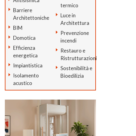
Antisismica
termico
Barriere
Luce in
Architettoniche
Architettura
BIM
Prevenzione
Domotica
incendi
Efficienza
Restauro e
energetica
Ristrutturazioni
Impiantistica
Sostenibilità e
Isolamento
Bioedilizia
acustico