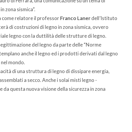
auro di Ferrara, una comunicazione su un tema di
 in zona sismica”.
à come relatore il professor
Franco Laner
dell’Istituto
terà di costruzioni di legno in zona sismica, ovvero
iale legno con la duttilità delle strutture di legno.
 legittimazione del legno da parte delle “Norme
templano anche il legno ed i prodotti derivati dal legno
e nel mondo.
pacità di una struttura di legno di dissipare energia,
 assemblati a secco. Anche i solai misti legno -
e da questa nuova visione della sicurezza in zona