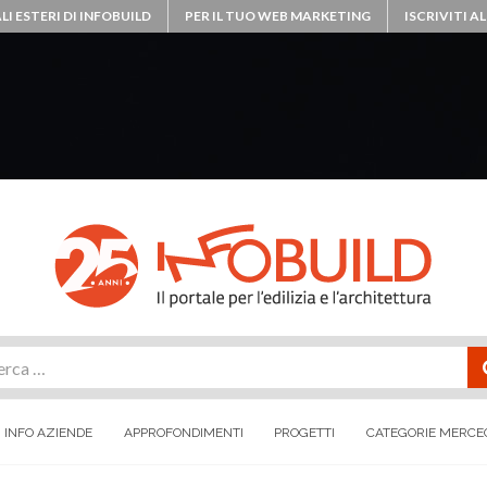
LI ESTERI DI INFOBUILD
PER IL TUO WEB MARKETING
ISCRIVITI 
rca
INFO AZIENDE
APPROFONDIMENTI
PROGETTI
CATEGORIE MERCE