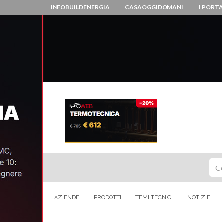
INFOBUILDENERGIA
CASAOGGIDOMANI
I PORTA
Ce
AZIENDE
PRODOTTI
TEMI TECNICI
NOTIZIE