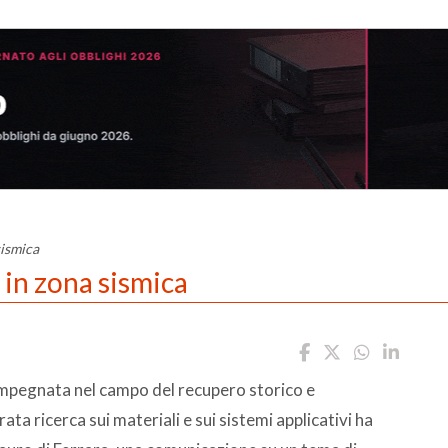
sismica
o in zona sismica
 impegnata nel campo del recupero storico e
 ricerca sui materiali e sui sistemi applicativi ha