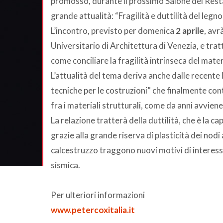
promosso, durante il prossimo Salone del Rest
grande attualità: “Fragilità e duttilità del legno
L’incontro, previsto per domenica
2 aprile
, avr
Universitario di Architettura di Venezia, e trat
come conciliare la fragilità intrinseca del mater
L’attualità del tema deriva anche dalle recente
tecniche per le costruzioni” che finalmente con
fra i materiali strutturali, come da anni avvien
La relazione tratterà della duttilità, che è la ca
grazie alla grande riserva di plasticità dei nodi
calcestruzzo traggono nuovi motivi di interess
sismica.
Per ulteriori informazioni
www.petercoxitalia.it