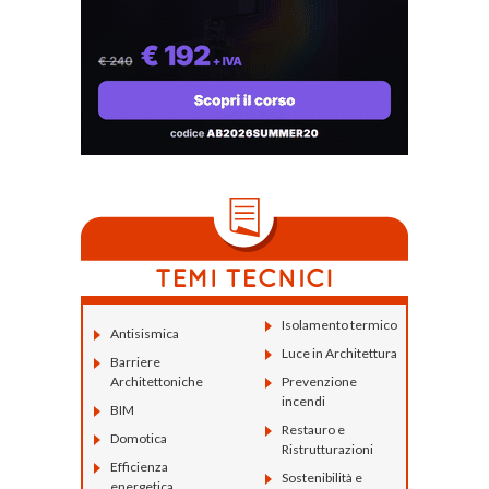
Isolamento termico
Antisismica
Luce in Architettura
Barriere
Architettoniche
Prevenzione
incendi
BIM
Restauro e
Domotica
Ristrutturazioni
Efficienza
Sostenibilità e
energetica