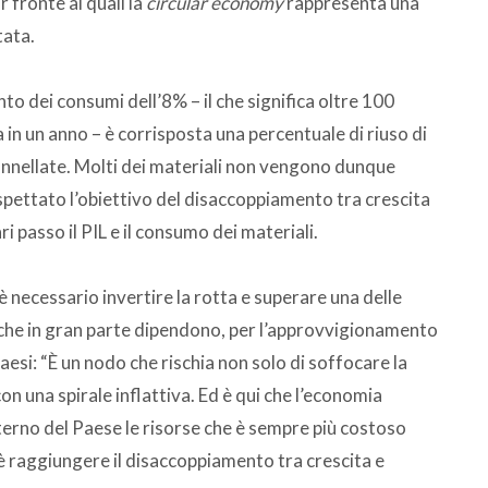
 fronte ai quali la
circular economy
rappresenta una
tata.
nto dei consumi dell’8% – il che significa oltre 100
a in un anno – è corrisposta una percentuale di riuso di
 tonnellate. Molti dei materiali non vengono dunque
rispettato l’obiettivo del disaccoppiamento tra crescita
 passo il PIL e il consumo dei materiali.
 necessario invertire la rotta e superare una delle
i che in gran parte dipendono, per l’approvvigionamento
aesi: “È un nodo che rischia non solo di soffocare la
on una spirale inflattiva. Ed è qui che l’economia
nterno del Paese le risorse che è sempre più costoso
e è raggiungere il disaccoppiamento tra crescita e