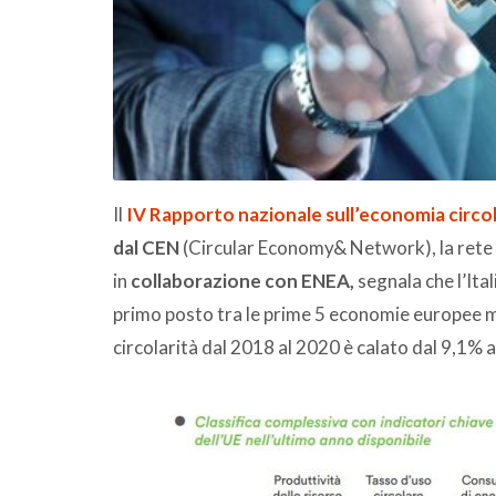
Il
IV Rapporto nazionale sull’economia circola
dal CEN
(Circular Economy& Network), la rete 
in
collaborazione con
ENEA
,
segnala che l’Ital
primo posto tra le prime 5 economie europee ma
circolarità dal 2018 al 2020 è calato dal 9,1% al