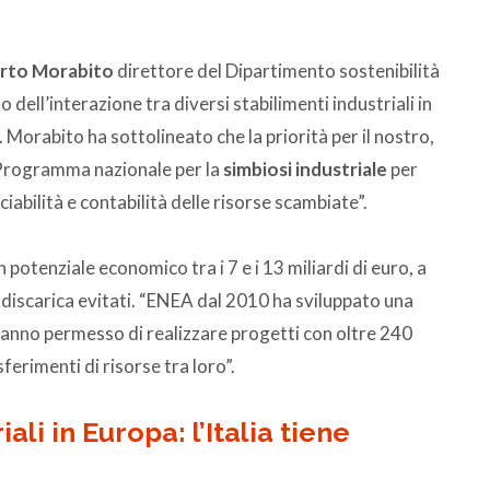
rto Morabito
direttore del Dipartimento sostenibilità
lo dell’interazione tra diversi stabilimenti industriali in
. Morabito ha sottolineato che la priorità per il nostro,
n Programma nazionale per la
simbiosi industriale
per
iabilità e contabilità delle risorse scambiate”.
potenziale economico tra i 7 e i 13 miliardi di euro, a
di discarica evitati. “ENEA dal 2010 ha sviluppato una
anno permesso di realizzare progetti con oltre 240
ferimenti di risorse tra loro”.
li in Europa: l’Italia tiene