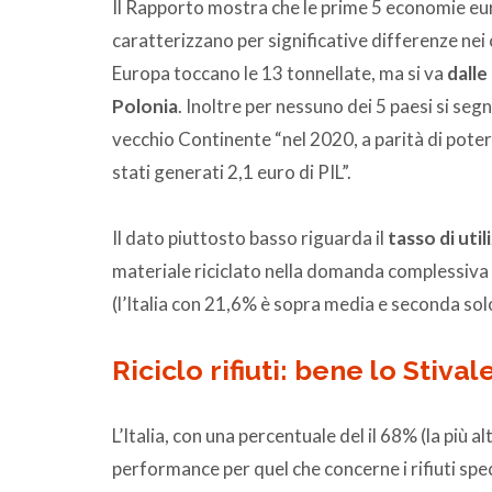
Il Rapporto mostra che le prime 5 economie euro
caratterizzano per significative differenze nei 
Europa toccano le 13 tonnellate, ma si va
dalle
Polonia
. Inoltre per nessuno dei 5 paesi si seg
vecchio Continente “nel 2020, a parità di pote
stati generati 2,1 euro di PIL”.
Il dato piuttosto basso riguarda il
tasso di uti
materiale riciclato nella domanda complessiva 
(l’Italia con 21,6% è sopra media e seconda solo
Riciclo rifiuti: bene lo Stival
L’Italia, con una percentuale del il 68% (la più al
performance per quel che concerne i rifiuti spe