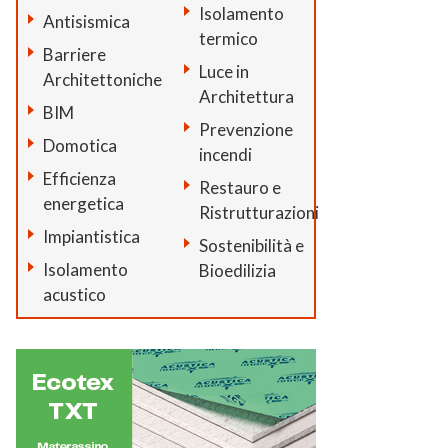
Isolamento
Antisismica
termico
Barriere
Luce in
Architettoniche
Architettura
BIM
Prevenzione
Domotica
incendi
Efficienza
Restauro e
energetica
Ristrutturazioni
Impiantistica
Sostenibilità e
Isolamento
Bioedilizia
acustico