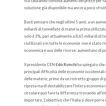
sta causando continui aumenti dei prezzi per far
soluzione già disponibile ma ancora poco sfrut
Basti pensare che negli ultimi 5 anni, a un aume
miliardi di tonnellate di materia prima utilizzat
solo il 3%, pari attualmente a 8,65 miliardi di
riutilizzati e in tutte le economie non è stato 
economica e uso delle risorse: aumentano di pari
Il presidente CEN
Edo Ronchi
ha spiegato che è
principali difficoltà delle economie occidental
delle materie, prime da un ristretto gruppo di p
ripresa ma di destabilizzare l’intera economia c
circolare può fare la differenza trovando all’i
importare. L’obiettivo che l’Italia si deve porr