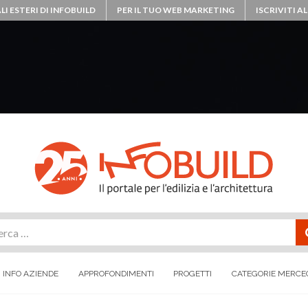
LI ESTERI DI INFOBUILD
PER IL TUO WEB MARKETING
ISCRIVITI 
rca
INFO AZIENDE
APPROFONDIMENTI
PROGETTI
CATEGORIE MERCE