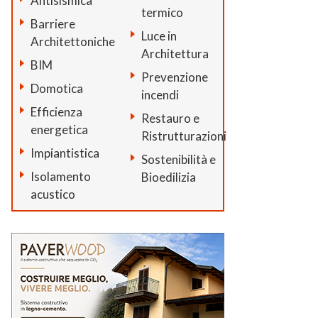
Antisismica
termico
Barriere
Luce in
Architettoniche
Architettura
BIM
Prevenzione
Domotica
incendi
Efficienza
Restauro e
energetica
Ristrutturazioni
Impiantistica
Sostenibilità e
Isolamento
Bioedilizia
acustico