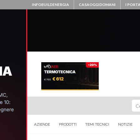
INFOBUILDENERGIA
CASAOGGIDOMANI
I PORTA
Ce
AZIENDE
PRODOTTI
TEMI TECNICI
NOTIZIE