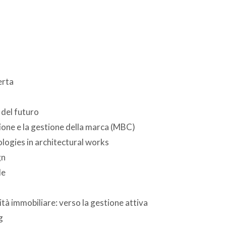
erta
 del futuro
ione e la gestione della marca (MBC)
logies in architectural works
gn
le
tà immobiliare: verso la gestione attiva
g