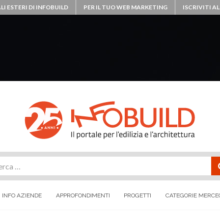
LI ESTERI DI INFOBUILD
PER IL TUO WEB MARKETING
ISCRIVITI 
rca
INFO AZIENDE
APPROFONDIMENTI
PROGETTI
CATEGORIE MERCE