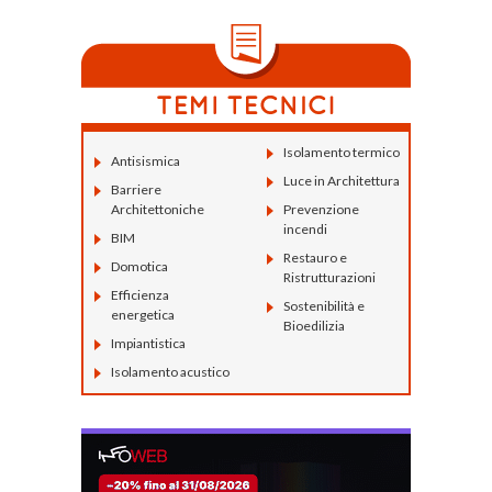
Isolamento termico
Antisismica
Luce in Architettura
Barriere
Architettoniche
Prevenzione
incendi
BIM
Restauro e
Domotica
Ristrutturazioni
Efficienza
Sostenibilità e
energetica
Bioedilizia
Impiantistica
Isolamento acustico