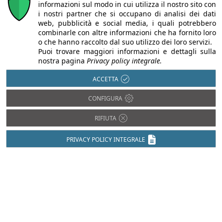
informazioni sul modo in cui utilizza il nostro sito con
i nostri partner che si occupano di analisi dei dati
web, pubblicità e social media, i quali potrebbero
combinarle con altre informazioni che ha fornito loro
o che hanno raccolto dal suo utilizzo dei loro servizi.
Puoi trovare maggiori informazioni e dettagli sulla
nostra pagina
Privacy policy integrale.
ACCETTA
CONFIGURA
Chi siamo
Autori
Per la tua pubblicità
Iscriviti alla
newsletter
RIFIUTA
PRIVACY POLICY INTEGRALE
Infobuild è testata registrata presso il Tribunale di Milano al n° 63
dell’8/3/2013 - ISSN 2282-2267
© 2000-2026 Infoweb srl - P.IVA 13155920153 - Tutti i diritti
riservati |
Privacy