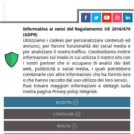
Informativa ai sensi del Regolamento UE 2016/679
(GDPR)
Utilizziamo i cookies per personalizzare contenuti ed
annunci, per fornire funzionalità dei social media e
per analizzare il nostro traffico. Condividiamo inoltre
informazioni sul modo in cui utilizza il nostro sito con
i nostri partner che si occupano di analisi dei dati
web, pubblicità e social media, i quali potrebbero
Chi siamo
Autori
Per la tua pubblicità
Iscriviti alla
combinarle con altre informazioni che ha fornito loro
newsletter
o che hanno raccolto dal suo utilizzo dei loro servizi.
Puoi trovare maggiori informazioni e dettagli sulla
nostra pagina
Privacy policy integrale.
ACCETTA
Infobuild è testata registrata presso il Tribunale di Milano al n° 63
CONFIGURA
dell’8/3/2013 - ISSN 2282-2267
© 2000-2026 Infoweb srl - P.IVA 13155920153 - Tutti i diritti
RIFIUTA
riservati |
Privacy