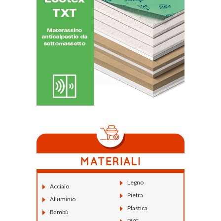
Legno
Acciaio
Pietra
Alluminio
Plastica
Bambù
PVC