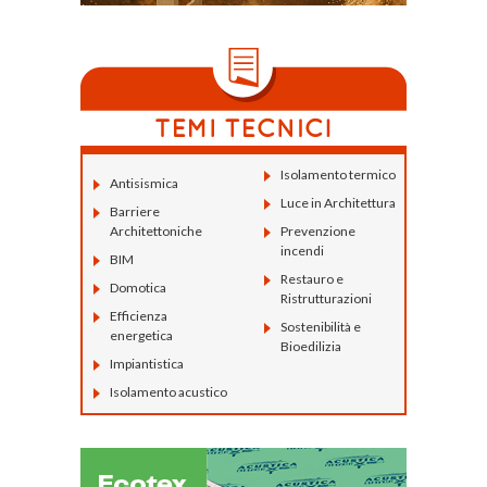
Isolamento termico
Antisismica
Luce in Architettura
Barriere
Architettoniche
Prevenzione
incendi
BIM
Restauro e
Domotica
Ristrutturazioni
Efficienza
Sostenibilità e
energetica
Bioedilizia
Impiantistica
Isolamento acustico