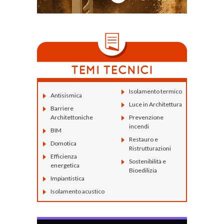
Isolamento termico
Antisismica
Luce in Architettura
Barriere
Architettoniche
Prevenzione
incendi
BIM
Restauro e
Domotica
Ristrutturazioni
Efficienza
Sostenibilità e
energetica
Bioedilizia
Impiantistica
Isolamento acustico