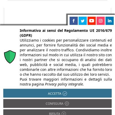
Informativa ai sensi del Regolamento UE 2016/679
(GDPR)
Utilizziamo i cookies per personalizzare contenuti ed
annunci, per fornire funzionalità dei social media e
per analizzare il nostro traffico. Condividiamo inoltre
informazioni sul modo in cui utilizza il nostro sito con
i nostri partner che si occupano di analisi dei dati
web, pubblicità e social media, i quali potrebbero
Chi siamo
Autori
Per la tua pubblicità
Iscriviti alla
combinarle con altre informazioni che ha fornito loro
newsletter
o che hanno raccolto dal suo utilizzo dei loro servizi.
Puoi trovare maggiori informazioni e dettagli sulla
nostra pagina
Privacy policy integrale.
ACCETTA
Infobuild è testata registrata presso il Tribunale di Milano al n° 63
CONFIGURA
dell’8/3/2013 - ISSN 2282-2267
© 2000-2026 Infoweb srl - P.IVA 13155920153 - Tutti i diritti
RIFIUTA