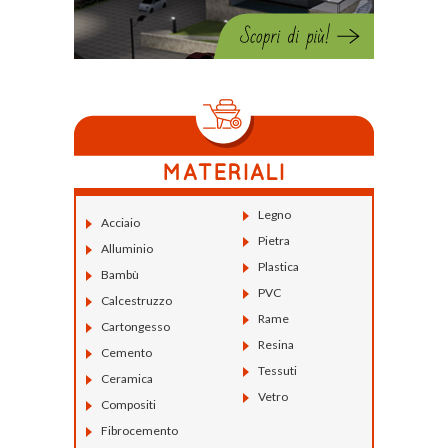
Legno
Acciaio
Pietra
Alluminio
Plastica
Bambù
PVC
Calcestruzzo
Rame
Cartongesso
Resina
Cemento
Tessuti
Ceramica
Vetro
Compositi
Fibrocemento