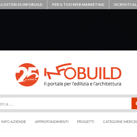
LI ESTERI DI INFOBUILD
PER IL TUO WEB MARKETING
ISCRIVITI 
rca
INFO AZIENDE
APPROFONDIMENTI
PROGETTI
CATEGORIE MERCE