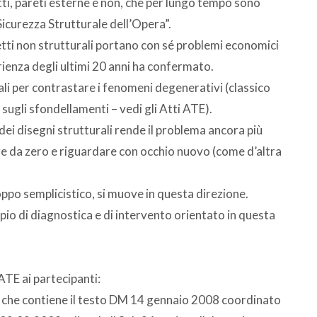
tti, pareti esterne e non, che per lungo tempo sono
Sicurezza Strutturale dell’Opera”.
detti non strutturali portano con sé problemi economici
rienza degli ultimi 20 anni ha confermato.
ali per contrastare i fenomeni degenerativi (classico
sugli sfondellamenti – vedi gli Atti ATE).
o dei disegni strutturali rende il problema ancora più
re da zero e riguardare con occhio nuovo (come d’altra
oppo semplicistico, si muove in questa direzione.
io di diagnostica e di intervento orientato in questa
TE ai partecipanti:
” che contiene il testo DM 14 gennaio 2008 coordinato