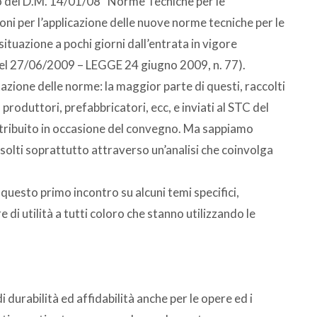
to del D.M. 14/01/08 “Norme Tecniche per le
oni per l’applicazione delle nuove norme tecniche per le
situazione a pochi giorni dall’entrata in vigore
del 27/06/2009 – LEGGE 24 giugno 2009, n. 77).
azione delle norme: la maggior parte di questi, raccolti
 produttori, prefabbricatori, ecc, e inviati al STC del
istribuito in occasione del convegno. Ma sappiamo
isolti soprattutto attraverso un’analisi che coinvolga
questo primo incontro su alcuni temi specifici,
di utilità a tutti coloro che stanno utilizzando le
durabilità ed affidabilità anche per le opere ed i