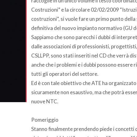
raccoglie in un unico volume il testo coordina
Costruzioni” e la circolare 02/02/2009 “Istruzi
costruzioni”, si vuole fare un primo punto della 
definitiva del nuovo impianto normativo (GU 
Sappiamo che sono parecchi i dubbi di interpret
dalle associazioni di professionisti, progettisti,
CSLLPP, sono stati inseriti nel CD che verrà d
anche che i problemi e i dubbi possono essere r
tutti gli operatori del settore.
Ed è con tale obiettivo che ATE ha organizzato 
sicuramente non esaustivo, ma che potrà essere 
nuove NTC.
Pomeriggio
Stanno finalmente prendendo piede i concetti di 