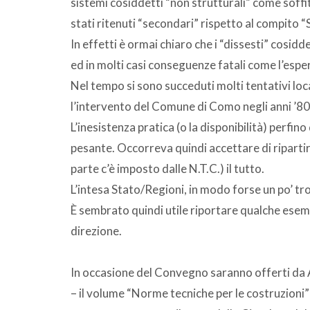
sistemi cosiddetti “non strutturali” come soffi
stati ritenuti “secondari” rispetto al compito “
In effetti è ormai chiaro che i “dissesti” cosid
ed in molti casi conseguenze fatali come l’espe
Nel tempo si sono succeduti molti tentativi loc
l’intervento del Comune di Como negli anni ’80 
L’inesistenza pratica (o la disponibilità) perfin
pesante. Occorreva quindi accettare di riparti
parte c’è imposto dalle N.T.C.) il tutto.
L’intesa Stato/Regioni, in modo forse un po’ tr
È sembrato quindi utile riportare qualche esemp
direzione.
In occasione del Convegno saranno offerti da A
– il volume “Norme tecniche per le costruzioni