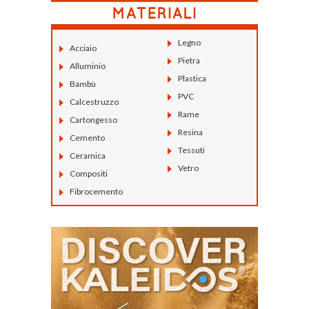
Legno
Acciaio
Pietra
Alluminio
Plastica
Bambù
PVC
Calcestruzzo
Rame
Cartongesso
Resina
Cemento
Tessuti
Ceramica
Vetro
Compositi
Fibrocemento