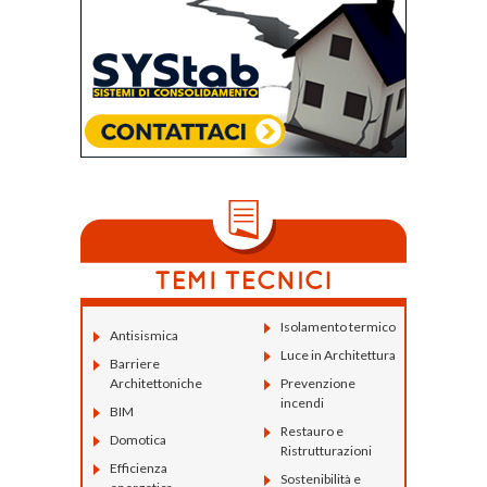
Isolamento termico
Antisismica
Luce in Architettura
Barriere
Architettoniche
Prevenzione
incendi
BIM
Restauro e
Domotica
Ristrutturazioni
Efficienza
Sostenibilità e