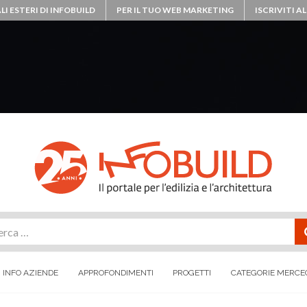
LI ESTERI DI INFOBUILD
PER IL TUO WEB MARKETING
ISCRIVITI 
rca
INFO AZIENDE
APPROFONDIMENTI
PROGETTI
CATEGORIE MERCE