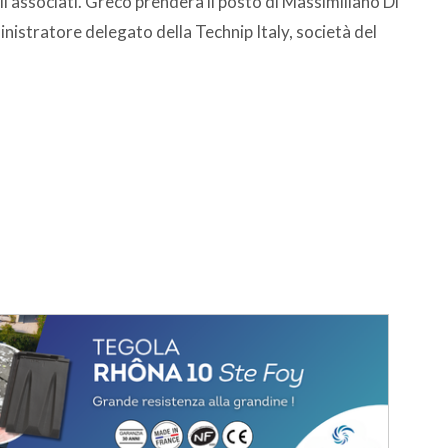
 associati. Greco prenderà il posto di Massimiliano Di
nistratore delegato della Technip Italy, società del