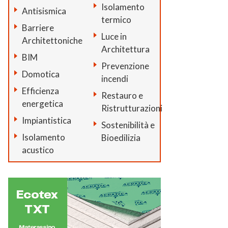
Isolamento
Antisismica
termico
Barriere
Luce in
Architettoniche
Architettura
BIM
Prevenzione
Domotica
incendi
Efficienza
Restauro e
energetica
Ristrutturazioni
Impiantistica
Sostenibilità e
Isolamento
Bioedilizia
acustico