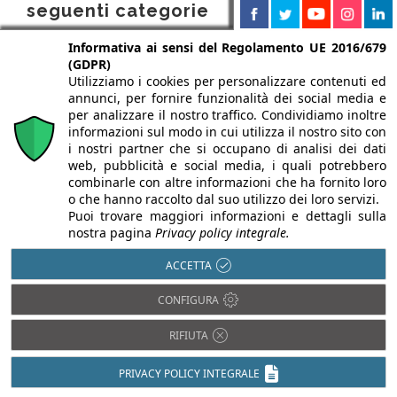
seguenti categorie
Informativa ai sensi del Regolamento UE 2016/679
(GDPR)
Attrezzature e utensili
Utilizziamo i cookies per personalizzare contenuti ed
annunci, per fornire funzionalità dei social media e
Utensili elettrici
per analizzare il nostro traffico. Condividiamo inoltre
Accessori per utensili elettrici
informazioni sul modo in cui utilizza il nostro sito con
i nostri partner che si occupano di analisi dei dati
Martelli demolitori e perforatori
web, pubblicità e social media, i quali potrebbero
combinarle con altre informazioni che ha fornito loro
Cantiere
o che hanno raccolto dal suo utilizzo dei loro servizi.
Puoi trovare maggiori informazioni e dettagli sulla
Ponteggi
nostra pagina
Privacy policy integrale.
Accessori per ponteggi
ACCETTA
Sistemi antincendio
CONFIGURA
Collanti, schiume, sigillanti, collari, guaine,
RIFIUTA
materassini espansivi
PRIVACY POLICY INTEGRALE
Sistemi di fissaggio