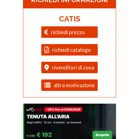
RICHIEDI INFORMAZIONI
CATIS
richiedi prezzo
richiedi catalogo
rivenditori di zona
altra motivazione