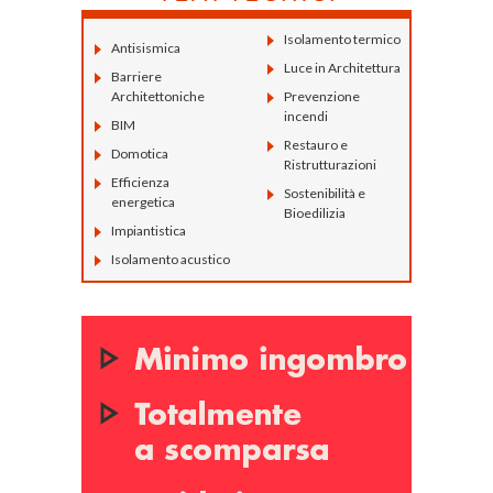
Isolamento termico
Antisismica
Luce in Architettura
Barriere
Architettoniche
Prevenzione
incendi
BIM
Restauro e
Domotica
Ristrutturazioni
Efficienza
Sostenibilità e
energetica
Bioedilizia
Impiantistica
Isolamento acustico