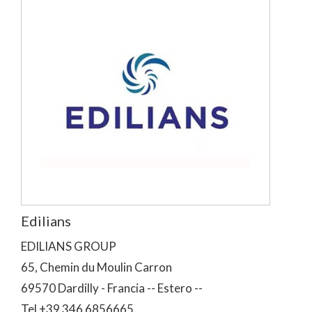
Edilians
EDILIANS GROUP
65, Chemin du Moulin Carron
69570 Dardilly - Francia -- Estero --
Tel +39 346 6856665