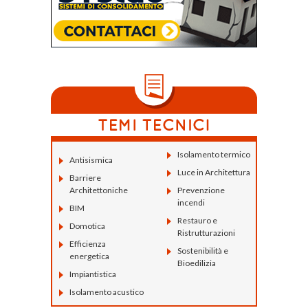
Isolamento termico
Antisismica
Luce in Architettura
Barriere
Architettoniche
Prevenzione
incendi
BIM
Restauro e
Domotica
Ristrutturazioni
Efficienza
Sostenibilità e
energetica
Bioedilizia
Impiantistica
Isolamento acustico