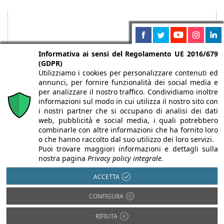
Informativa ai sensi del Regolamento UE 2016/679
(GDPR)
Utilizziamo i cookies per personalizzare contenuti ed
annunci, per fornire funzionalità dei social media e
per analizzare il nostro traffico. Condividiamo inoltre
informazioni sul modo in cui utilizza il nostro sito con
i nostri partner che si occupano di analisi dei dati
web, pubblicità e social media, i quali potrebbero
Chi siamo
Autori
Per la tua pubblicità
Iscriviti alla
combinarle con altre informazioni che ha fornito loro
newsletter
o che hanno raccolto dal suo utilizzo dei loro servizi.
Puoi trovare maggiori informazioni e dettagli sulla
nostra pagina
Privacy policy integrale.
ACCETTA
Infobuild è testata registrata presso il Tribunale di Milano al n° 63
CONFIGURA
dell’8/3/2013 - ISSN 2282-2267
© 2000-2026 Infoweb srl - P.IVA 13155920153 - Tutti i diritti
RIFIUTA