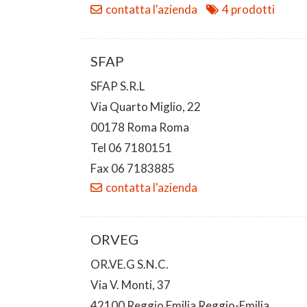
contatta l'azienda
4 prodotti
SFAP
SFAP S.R.L
Via Quarto Miglio, 22
00178 Roma Roma
Tel 06 7180151
Fax 06 7183885
contatta l'azienda
ORVEG
OR.VE.G S.N.C.
Via V. Monti, 37
42100 Reggio Emilia Reggio-Emilia