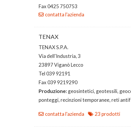
Fax 0425 750753
contatta l'azienda
TENAX
TENAX S.P.A.
Via dell'Industria, 3
23897 Viganò Lecco
Tel 039 92191
Fax 039 9219290
Produzione:
geosintetici, geotessili, geoco
ponteggi, recinzioni temporanee, reti anti
contatta l'azienda
23 prodotti