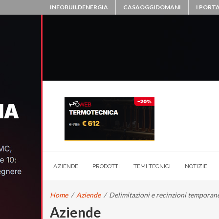
INFOBUILDENERGIA
CASAOGGIDOMANI
I PORTA
AZIENDE
PRODOTTI
TEMI TECNICI
NOTIZIE
Home
/
Aziende
/
Delimitazioni e recinzioni temporan
Aziende