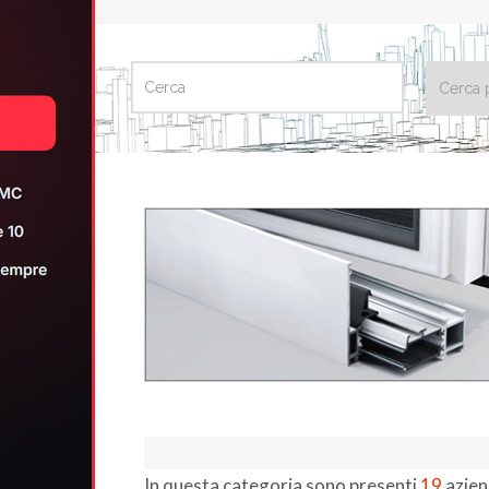
CERCA
In questa categoria sono presenti
19
azien