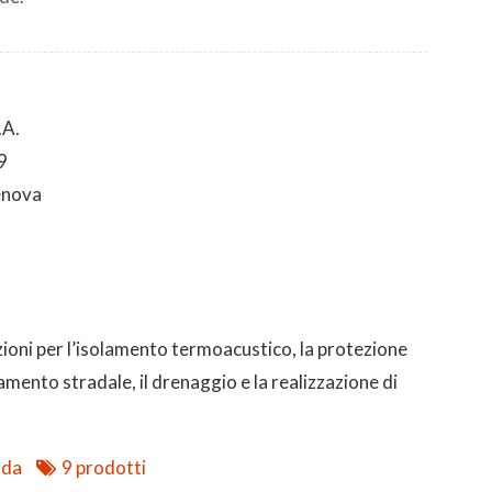
.A.
9
enova
zioni per l’isolamento termoacustico, la protezione
amento stradale, il drenaggio e la realizzazione di
nda
9 prodotti