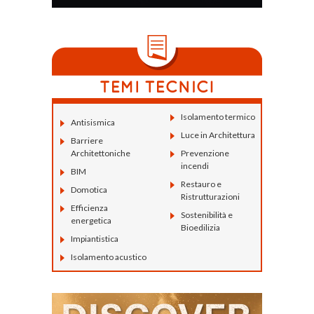
Isolamento termico
Antisismica
Luce in Architettura
Barriere
Architettoniche
Prevenzione
incendi
BIM
Restauro e
Domotica
Ristrutturazioni
Efficienza
Sostenibilità e
energetica
Bioedilizia
Impiantistica
Isolamento acustico