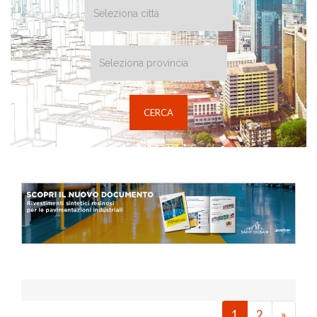
1
2
»