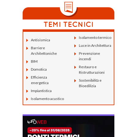
Isolamento termico
Antisismica
Luce in Architettura
Barriere
Architettoniche
Prevenzione
incendi
BIM
Restauro e
Domotica
Ristrutturazioni
Efficienza
Sostenibilità e
energetica
Bioedilizia
Impiantistica
Isolamento acustico