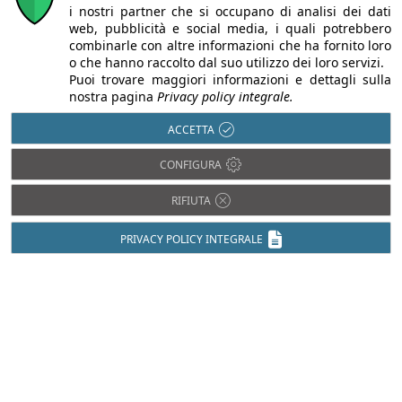
i nostri partner che si occupano di analisi dei dati
web, pubblicità e social media, i quali potrebbero
combinarle con altre informazioni che ha fornito loro
o che hanno raccolto dal suo utilizzo dei loro servizi.
Puoi trovare maggiori informazioni e dettagli sulla
nostra pagina
Privacy policy integrale.
ACCETTA
CONFIGURA
Chi siamo
Autori
Per la tua pubblicità
Iscriviti alla
newsletter
RIFIUTA
PRIVACY POLICY INTEGRALE
Infobuild è testata registrata presso il Tribunale di Milano al n° 63
dell’8/3/2013 - ISSN 2282-2267
© 2000-2026 Infoweb srl - P.IVA 13155920153 - Tutti i diritti
riservati |
Privacy