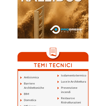
Isolamento termico
Antisismica
Luce in Architettura
Barriere
Architettoniche
Prevenzione
incendi
BIM
Restauro e
Domotica
Ristrutturazioni