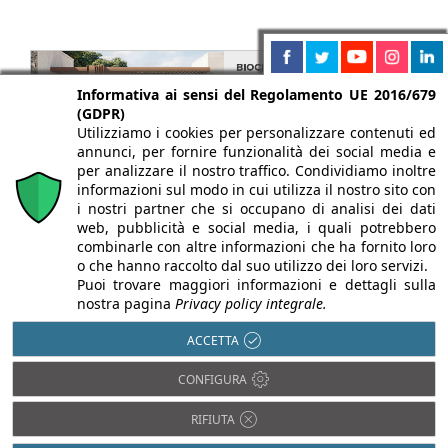
Informativa ai sensi del Regolamento UE 2016/679
(GDPR)
Utilizziamo i cookies per personalizzare contenuti ed
annunci, per fornire funzionalità dei social media e
per analizzare il nostro traffico. Condividiamo inoltre
informazioni sul modo in cui utilizza il nostro sito con
i nostri partner che si occupano di analisi dei dati
web, pubblicità e social media, i quali potrebbero
combinarle con altre informazioni che ha fornito loro
o che hanno raccolto dal suo utilizzo dei loro servizi.
Puoi trovare maggiori informazioni e dettagli sulla
nostra pagina
Privacy policy integrale.
ACCETTA
CONFIGURA
Chi siamo
Autori
Per la tua pubblicità
Iscriviti alla
newsletter
RIFIUTA