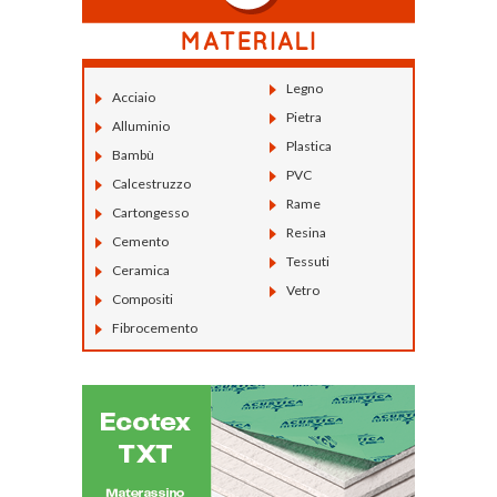
Legno
Acciaio
Pietra
Alluminio
Plastica
Bambù
PVC
Calcestruzzo
Rame
Cartongesso
Resina
Cemento
Tessuti
Ceramica
Vetro
Compositi
Fibrocemento