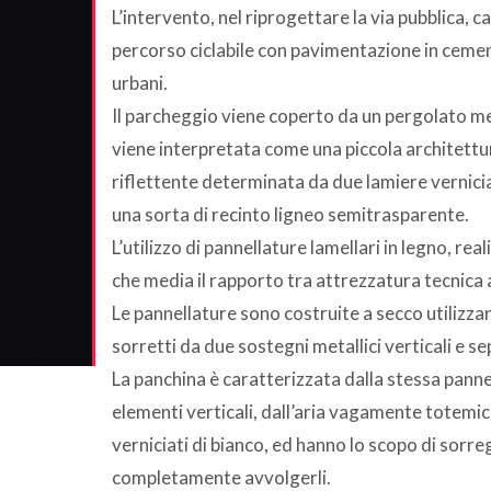
L’intervento, nel riprogettare la via pubblica, 
percorso ciclabile con pavimentazione in cement
urbani.
Il parcheggio viene coperto da un pergolato met
viene interpretata come una piccola architettur
riflettente determinata da due lamiere vernicia
una sorta di recinto ligneo semitrasparente.
L’utilizzo di pannellature lamellari in legno, r
che media il rapporto tra attrezzatura tecnica 
Le pannellature sono costruite a secco utilizzand
sorretti da due sostegni metallici verticali e se
La panchina è caratterizzata dalla stessa pann
elementi verticali, dall’aria vagamente totemica, 
verniciati di bianco, ed hanno lo scopo di sorr
completamente avvolgerli.