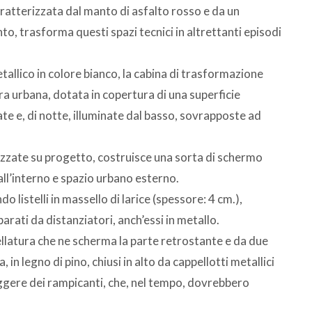
caratterizzata dal manto di asfalto rosso e da un
o, trasforma questi spazi tecnici in altrettanti episodi
allico in colore bianco, la cabina di trasformazione
a urbana, dotata in copertura di una superficie
te e, di notte, illuminate dal basso, sovrapposte ad
ealizzate su progetto, costruisce una sorta di schermo
all’interno e spazio urbano esterno.
o listelli in massello di larice (spessore: 4 cm.),
parati da distanziatori, anch’essi in metallo.
ellatura che ne scherma la parte retrostante e da due
in legno di pino, chiusi in alto da cappellotti metallici
eggere dei rampicanti, che, nel tempo, dovrebbero