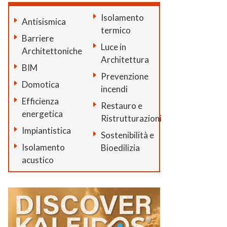
Isolamento
Antisismica
termico
Barriere
Luce in
Architettoniche
Architettura
BIM
Prevenzione
Domotica
incendi
Efficienza
Restauro e
energetica
Ristrutturazioni
Impiantistica
Sostenibilità e
Isolamento
Bioedilizia
acustico