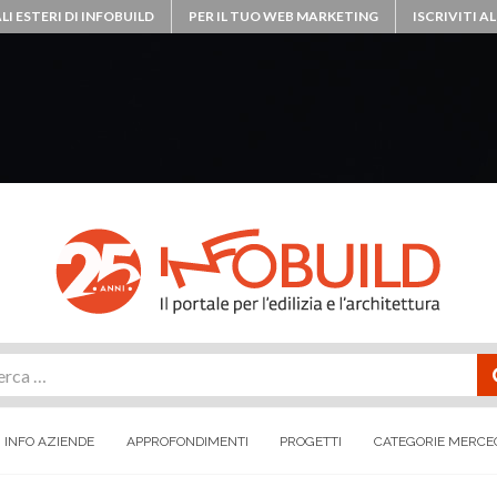
LI ESTERI DI INFOBUILD
PER IL TUO WEB MARKETING
ISCRIVITI 
rca
INFO AZIENDE
APPROFONDIMENTI
PROGETTI
CATEGORIE MERCE