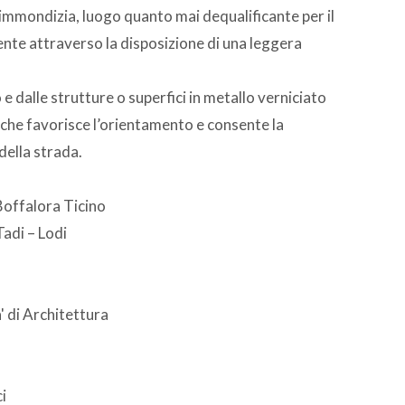
’immondizia, luogo quanto mai dequalificante per il
te attraverso la disposizione di una leggera
no e dalle strutture o superfici in metallo verniciato
 che favorisce l’orientamento e consente la
della strada.
offalora Ticino
adi – Lodi
a' di Architettura
i