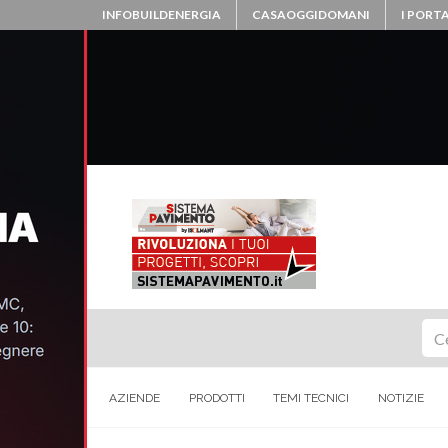
INFOBUILDENERGIA
CASAOGGIDOMANI
I PORTA
Ce
AZIENDE
PRODOTTI
TEMI TECNICI
NOTIZIE