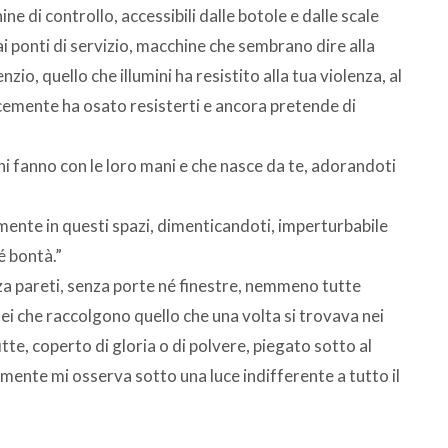
ne di controllo, accessibili dalle botole e dalle scale
i ponti di servizio, macchine che sembrano dire alla
enzio, quello che illumini ha resistito alla tua violenza, al
emente ha osato resisterti e ancora pretende di
ini fanno con le loro mani e che nasce da te, adorandoti
mente in questi spazi, dimenticandoti, imperturbabile
é bontà.”
nza pareti, senza porte né finestre, nemmeno tutte
ei che raccolgono quello che una volta si trovava nei
itte, coperto di gloria o di polvere, piegato sotto al
amente mi osserva sotto una luce indifferente a tutto il