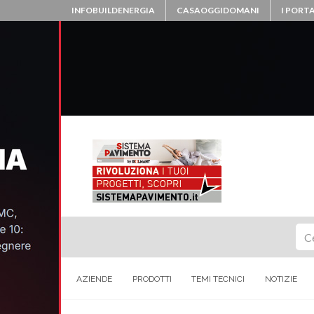
INFOBUILDENERGIA
CASAOGGIDOMANI
I PORTA
Ce
AZIENDE
PRODOTTI
TEMI TECNICI
NOTIZIE