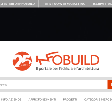
LI ESTERI DI INFOBUILD
PER IL TUO WEB MARKETING
ISCRIVITI 
rca
INFO AZIENDE
APPROFONDIMENTI
PROGETTI
CATEGORIE MERCE