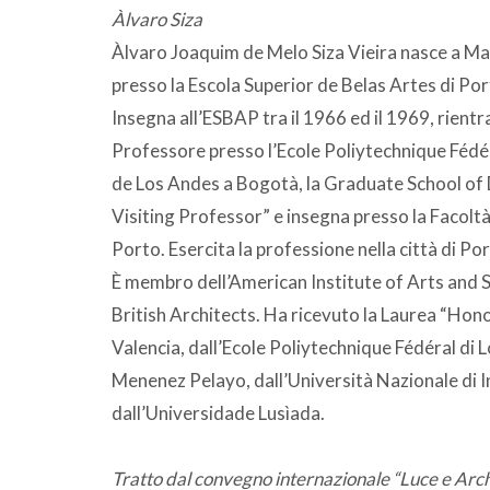
Àlvaro Siza
Àlvaro Joaquim de Melo Siza Vieira nasce a Ma
presso la Escola Superior de Belas Artes di Port
Insegna all’ESBAP tra il 1966 ed il 1969, rien
Professore presso l’Ecole Poliytechnique Fédéra
de Los Andes a Bogotà, la Graduate School of
Visiting Professor” e insegna presso la Facoltà
Porto. Esercita la professione nella città di Por
È membro dell’American Institute of Arts and S
British Architects. Ha ricevuto la Laurea “Hono
Valencia, dall’Ecole Poliytechnique Fédéral di L
Menenez Pelayo, dall’Università Nazionale di I
dall’Universidade Lusìada.
Tratto dal convegno internazionale “Luce e Archi