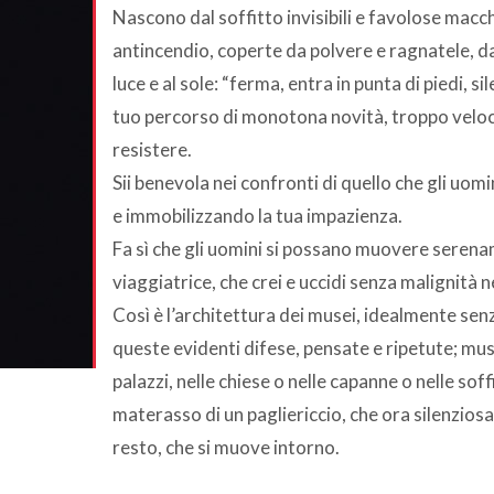
Nascono dal soffitto invisibili e favolose macchi
antincendio, coperte da polvere e ragnatele, da
luce e al sole: “ferma, entra in punta di piedi, sil
tuo percorso di monotona novità, troppo veloc
resistere.
Sii benevola nei confronti di quello che gli uom
e immobilizzando la tua impazienza.
Fa sì che gli uomini si possano muovere serena
viaggiatrice, che crei e uccidi senza malignità n
Così è l’architettura dei musei, idealmente se
queste evidenti difese, pensate e ripetute; mus
palazzi, nelle chiese o nelle capanne o nelle soff
materasso di un pagliericcio, che ora silenzios
resto, che si muove intorno.