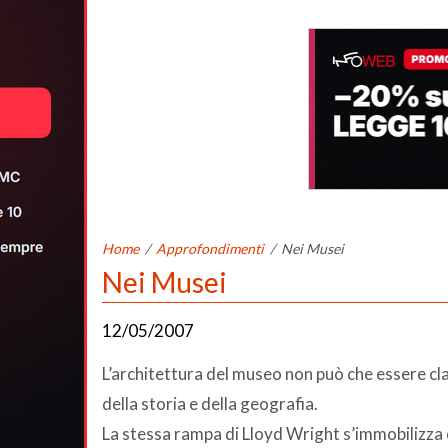
Home
/
Approfondimenti
/
Nei Musei
Nei Musei
12/05/2007
L’architettura del museo non può che essere cla
della storia e della geografia.
La stessa rampa di Lloyd Wright s’immobilizza 