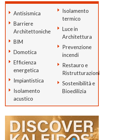
Isolamento
Antisismica
termico
Barriere
Luce in
Architettoniche
Architettura
BIM
Prevenzione
Domotica
incendi
Efficienza
Restauro e
energetica
Ristrutturazioni
Impiantistica
Sostenibilità e
Isolamento
Bioedilizia
acustico