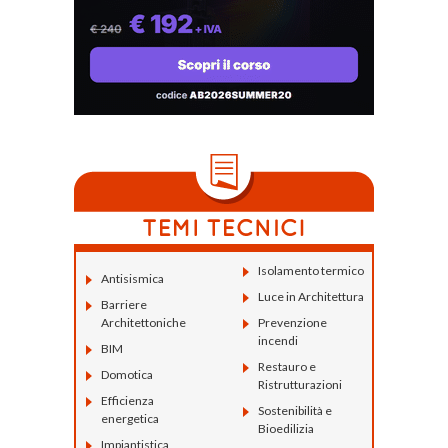
Isolamento termico
Antisismica
Luce in Architettura
Barriere
Architettoniche
Prevenzione
incendi
BIM
Restauro e
Domotica
Ristrutturazioni
Efficienza
Sostenibilità e
energetica
Bioedilizia
Impiantistica