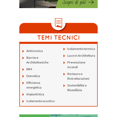
Isolamento termico
Antisismica
Luce in Architettura
Barriere
Architettoniche
Prevenzione
incendi
BIM
Restauro e
Domotica
Ristrutturazioni
Efficienza
Sostenibilità e
energetica
Bioedilizia
Impiantistica
Isolamento acustico