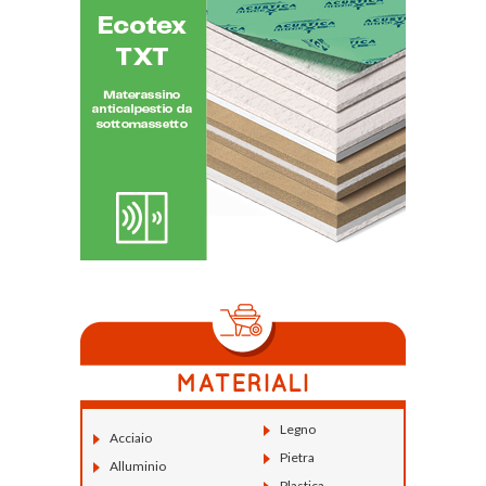
Legno
Acciaio
Pietra
Alluminio
Plastica