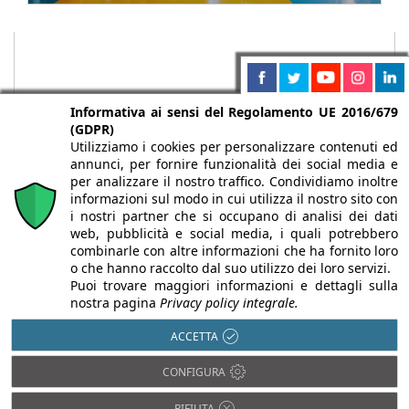
Informativa ai sensi del Regolamento UE 2016/679
(GDPR)
Utilizziamo i cookies per personalizzare contenuti ed
annunci, per fornire funzionalità dei social media e
per analizzare il nostro traffico. Condividiamo inoltre
informazioni sul modo in cui utilizza il nostro sito con
i nostri partner che si occupano di analisi dei dati
web, pubblicità e social media, i quali potrebbero
Chi siamo
Autori
Per la tua pubblicità
Iscriviti alla
combinarle con altre informazioni che ha fornito loro
newsletter
o che hanno raccolto dal suo utilizzo dei loro servizi.
Puoi trovare maggiori informazioni e dettagli sulla
nostra pagina
Privacy policy integrale.
ACCETTA
Infobuild è testata registrata presso il Tribunale di Milano al n° 63
CONFIGURA
dell’8/3/2013 - ISSN 2282-2267
© 2000-2026 Infoweb srl - P.IVA 13155920153 - Tutti i diritti
RIFIUTA