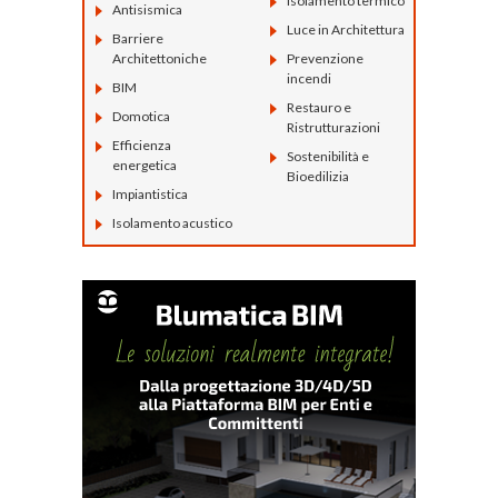
Isolamento termico
Antisismica
Luce in Architettura
Barriere
Architettoniche
Prevenzione
incendi
BIM
Restauro e
Domotica
Ristrutturazioni
Efficienza
Sostenibilità e
energetica
Bioedilizia
Impiantistica
Isolamento acustico