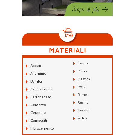
Legno
Acciaio
Pietra
Alluminio
Plastica
Bambù
PVC
Calcestruzzo
Rame
Cartongesso
Resina
Cemento
Tessuti
Ceramica
Vetro
Compositi
Fibrocemento