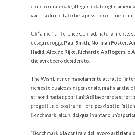
un unico materiale, il legno di latifoglie americ
varietà di risultati che si possono ottenere uti
Gli “amici” di Terence Conrad, naturalmente, sono
design di oggi.
Paul Smith, Norman Foster, A
Hadid, Alex de Rijke, Richard e Ab Rogers, e 
che avrebbero desiderato.
The Wish List non ha solamente attratto l’inte
richiesto qualcosa di personale, ma ha anche o
straordinaria opportunità di lavorare a stretto 
progetti, e di costruire i loro pezzi sotto l’att
Benchmark, alcuni dei quali vantano un’esperie
“Benchmark è la centrale del lavoro artigianale,