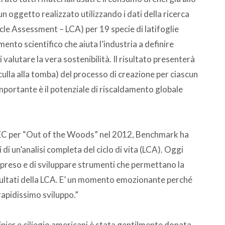
n oggetto realizzato utilizzando i dati della ricerca
ycle Assessment – LCA) per 19 specie di latifoglie
nto scientifico che aiuta l’industria a definire
valutare la vera sostenibilità. Il risultato presenterà
culla alla tomba) del processo di creazione per ciascun
importante è il potenziale di riscaldamento globale
C per “Out of the Woods” nel 2012, Benchmark ha
di un’analisi completa del ciclo di vita (LCA). Oggi
preso e di sviluppare strumenti che permettano la
risultati della LCA. E’ un momento emozionante perché
rapidissimo sviluppo.”
lipier e ciliegio americani è stata gentilmente donata