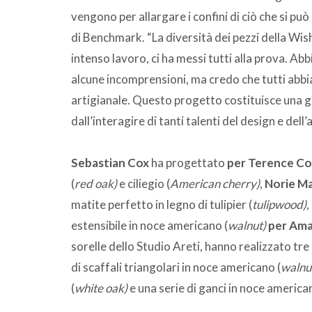
vengono per allargare i confini di ciò che si pu
di Benchmark. “La diversità dei pezzi della Wish L
intenso lavoro, ci ha messi tutti alla prova. A
alcune incomprensioni, ma credo che tutti abbi
artigianale. Questo progetto costituisce una g
dall’interagire di tanti talenti del design e dell’
Sebastian Cox
ha progettato
per Terence C
(
red oak)
e ciliegio (
American cherry)
,
Norie M
matite perfetto in legno di tulipier (
tulipwood)
estensibile in noce americano (
walnut)
per Ama
sorelle dello Studio Areti, hanno realizzato tr
di scaffali triangolari in noce americano (
walnu
(
white oak)
e una serie di ganci in noce america