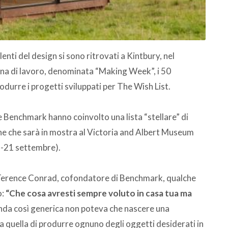
alenti del design si sono ritrovati a Kintbury, nel
ana di lavoro, denominata “Making Week”, i 50
odurre i progetti sviluppati per The Wish List.
Benchmark hanno coinvolto una lista “stellare” di
one che sarà in mostra al Victoria and Albert Museum
3-21 settembre).
: Terence Conrad, cofondatore di Benchmark, qualche
o:
“Che cosa avresti sempre voluto in casa tua ma
a così generica non poteva che nascere una
ata quella di produrre ognuno degli oggetti desiderati in