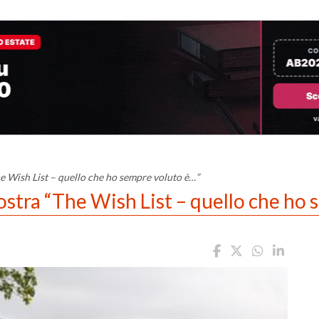
 Wish List – quello che ho sempre voluto è…”
tra “The Wish List – quello che ho 