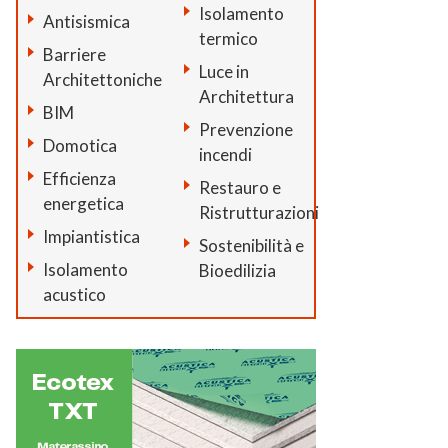
Isolamento
Antisismica
termico
Barriere
Luce in
Architettoniche
Architettura
BIM
Prevenzione
Domotica
incendi
Efficienza
Restauro e
energetica
Ristrutturazioni
Impiantistica
Sostenibilità e
Isolamento
Bioedilizia
acustico