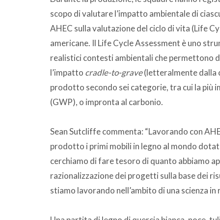
scopo di valutare l’impatto ambientale di ciascu
AHEC sulla valutazione del ciclo di vita (Life C
americane. Il Life Cycle Assessment è uno strume
realistici contesti ambientali che permettono di 
l’impatto
cradle-to-grave
(letteralmente dalla 
prodotto secondo sei categorie, tra cui la più 
(GWP), o impronta al carbonio.
Sean Sutcliffe commenta: “Lavorando con AHE
prodotto i primi mobili in legno al mondo dotati 
cerchiamo di fare tesoro di quanto abbiamo ap
razionalizzazione dei progetti sulla base dei 
stiamo lavorando nell’ambito di una scienza in 
Una partita di legno di quercia bianca, noce, tu