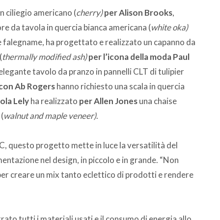
n ciliegio americano (
cherry)
per Alison Brooks
,
re da tavola in quercia bianca americana (
white oka)
 falegname, ha progettato e realizzato un capanno da
(
thermally modified ash)
per l’icona della moda Paul
legante tavolo da pranzo in pannelli CLT di tulipier
s con Ab Rogers
hanno richiesto una scala in quercia
ola Lely
ha realizzato
per Allen Jones
una chaise
(
walnut and maple veneer)
.
 questo progetto mette in luce la versatilità del
imentazione nel design, in piccolo e in grande. “Non
per creare un mix tanto eclettico di prodotti e rendere
to tutti i materiali usati e il consumo di energia allo