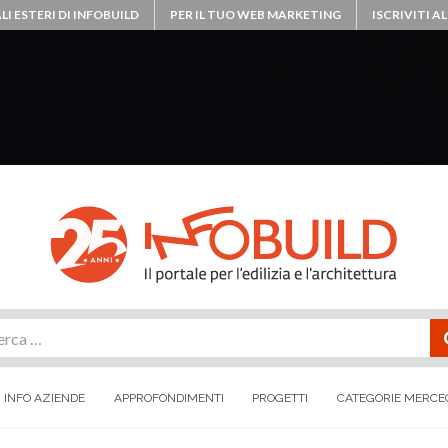
LI ESTERI DI INFOBUILD
PER IL TUO WEB MARKETING
ISCRIVITI 
rca
INFO AZIENDE
APPROFONDIMENTI
PROGETTI
CATEGORIE MERCE