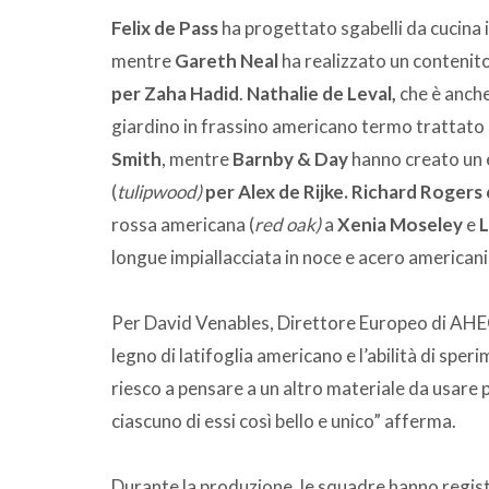
Felix de Pass
ha progettato sgabelli da cucina i
mentre
Gareth Neal
ha realizzato un contenito
per Zaha Hadid
.
Nathalie de Leval,
che è anche
giardino in frassino americano termo trattato 
Smith
, mentre
Barnby & Day
hanno creato un e
(
tulipwood)
per Alex de Rijke. Richard Roger
rossa americana (
red oak)
a
Xenia Moseley
e
L
longue impiallacciata in noce e acero americani 
Per David Venables, Direttore Europeo di AHEC,
legno di latifoglia americano e l’abilità di sper
riesco a pensare a un altro materiale da usare 
ciascuno di essi così bello e unico” afferma.
Durante la produzione, le squadre hanno registra