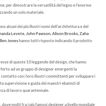
ane, per dimostrare la versatilità del legno e l’enorme
lizzando un solo materiale.
 alcuni dei più illustri nomi dell’architettura e del
manda Levete, John Pawson, Alison Brooks, Zaha
Allen Jones
hanno tutti risposto indicando il prodotto
resse di queste 10 leggende del design, che hanno
fferto ad un gruppo di designer emergenti la
contatto con i loro illustri committenti per sviluppare i
enta supervisione e guida dei maestri ebanisti di
nza di lavoro quarantennale.
 dove molti fra i più famosi designer a livello mondiale