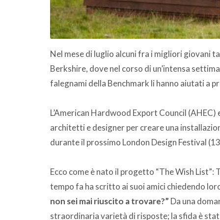
Nel mese di luglio alcuni fra i migliori giovani t
Berkshire, dove nel corso di un’intensa settim
falegnami della Benchmark li hanno aiutati a pr
L’American Hardwood Export Council (AHEC) e 
architetti e designer per creare una installazi
durante il prossimo London Design Festival (1
Ecco come è nato il progetto “The Wish List”
tempo fa ha scritto ai suoi amici chiedendo lor
non sei mai riuscito a trovare?”
Da una domand
straordinaria varietà di risposte; la sfida è st