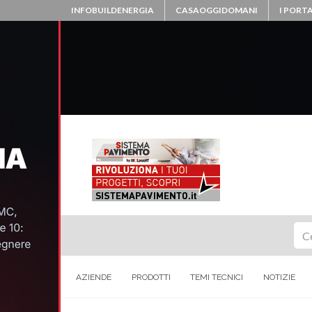
INFOBUILDENERGIA
CASAOGGIDOMANI
I PORTA
Ce
AZIENDE
PRODOTTI
TEMI TECNICI
NOTIZIE