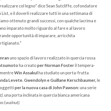
ò realizzare col legno” dice Sean Sutcliffe, cofondatore
ist, e il doverli realizzare tutti in una settimana di
bbiamo ottenuto grandi successi, con qualche lacrima e
ano imparato molto riguardo al fare e al lavoro
rande opportunità di imparare, arricchita
artigianato.”
onran
uno spazio di lavoro realizzato in quercia rossa
atsumoto
ha creato
per Norman Foster
il tempera-
, mentre
Win Assakul
ha studiato un porta-frutta
nda Levete. Gwendolyn e Guillane Kerschbaumer,
le
e oggetti
per la nuova casa di John Pawson
: una serie
t)
, una porta inclinata in quercia bianca americana
no (
walnut).