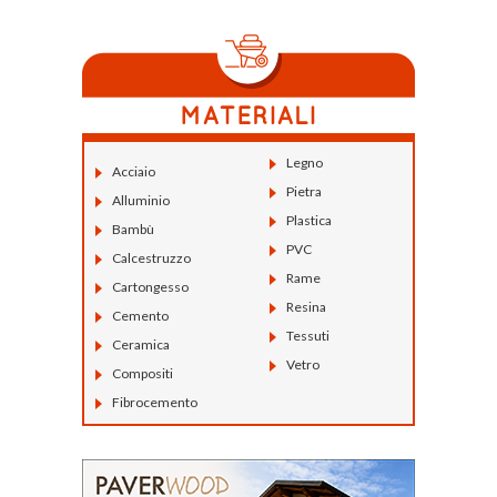
Legno
Acciaio
Pietra
Alluminio
Plastica
Bambù
PVC
Calcestruzzo
Rame
Cartongesso
Resina
Cemento
Tessuti
Ceramica
Vetro
Compositi
Fibrocemento