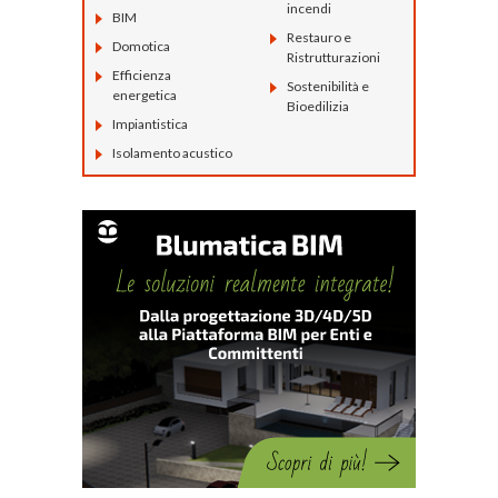
incendi
BIM
Restauro e
Domotica
Ristrutturazioni
Efficienza
Sostenibilità e
energetica
Bioedilizia
Impiantistica
Isolamento acustico