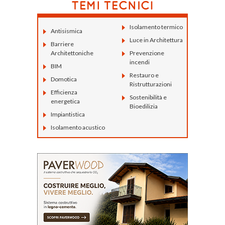
Isolamento termico
Antisismica
Luce in Architettura
Barriere
Architettoniche
Prevenzione
incendi
BIM
Restauro e
Domotica
Ristrutturazioni
Efficienza
Sostenibilità e
energetica
Bioedilizia
Impiantistica
Isolamento acustico