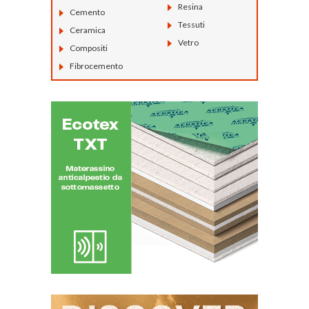
Resina
Cemento
Tessuti
Ceramica
Vetro
Compositi
Fibrocemento