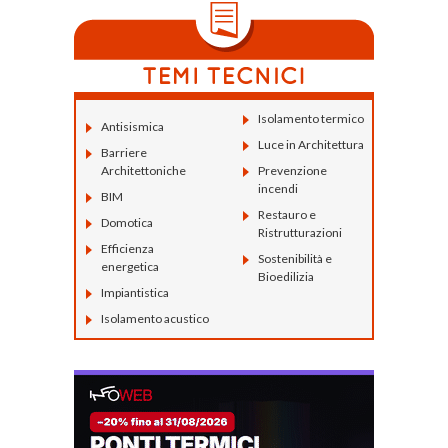
Isolamento termico
Antisismica
Luce in Architettura
Barriere
Architettoniche
Prevenzione
incendi
BIM
Restauro e
Domotica
Ristrutturazioni
Efficienza
Sostenibilità e
energetica
Bioedilizia
Impiantistica
Isolamento acustico