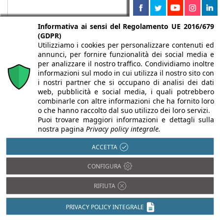
Informativa ai sensi del Regolamento UE 2016/679
(GDPR)
Utilizziamo i cookies per personalizzare contenuti ed
annunci, per fornire funzionalità dei social media e
per analizzare il nostro traffico. Condividiamo inoltre
informazioni sul modo in cui utilizza il nostro sito con
i nostri partner che si occupano di analisi dei dati
web, pubblicità e social media, i quali potrebbero
Chi siamo
Autori
Per la tua pubblicità
Iscriviti alla
combinarle con altre informazioni che ha fornito loro
newsletter
o che hanno raccolto dal suo utilizzo dei loro servizi.
Puoi trovare maggiori informazioni e dettagli sulla
nostra pagina
Privacy policy integrale.
ACCETTA
Infobuild è testata registrata presso il Tribunale di Milano al n° 63
CONFIGURA
dell’8/3/2013 - ISSN 2282-2267
© 2000-2026 Infoweb srl - P.IVA 13155920153 - Tutti i diritti
RIFIUTA
riservati |
Privacy
PRIVACY POLICY INTEGRALE