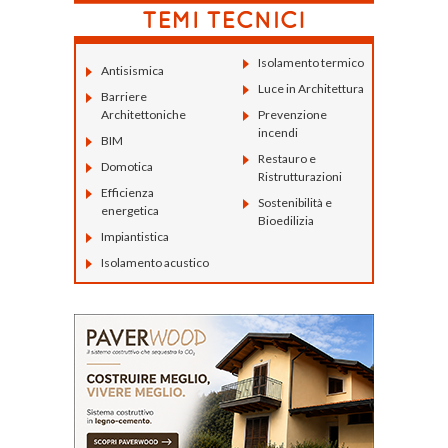
Isolamento termico
Antisismica
Luce in Architettura
Barriere
Architettoniche
Prevenzione
incendi
BIM
Restauro e
Domotica
Ristrutturazioni
Efficienza
Sostenibilità e
energetica
Bioedilizia
Impiantistica
Isolamento acustico