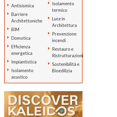
Isolamento
Antisismica
termico
Barriere
Luce in
Architettoniche
Architettura
BIM
Prevenzione
Domotica
incendi
Efficienza
Restauro e
energetica
Ristrutturazioni
Impiantistica
Sostenibilità e
Isolamento
Bioedilizia
acustico