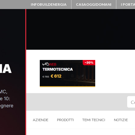
INFOBUILDENERGIA
CASAOGGIDOMANI
I PORTA
Ce
AZIENDE
PRODOTTI
TEMI TECNICI
NOTIZIE