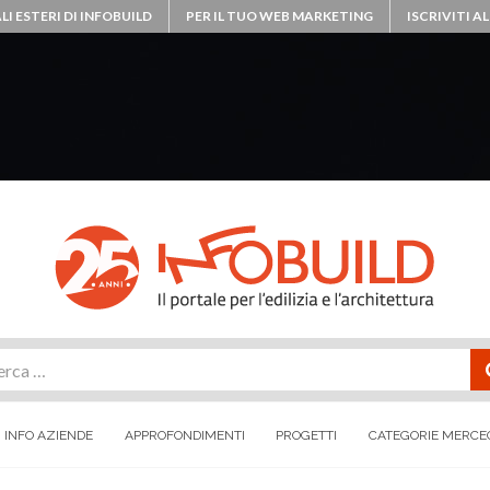
LI ESTERI DI INFOBUILD
PER IL TUO WEB MARKETING
ISCRIVITI 
rca
INFO AZIENDE
APPROFONDIMENTI
PROGETTI
CATEGORIE MERCE