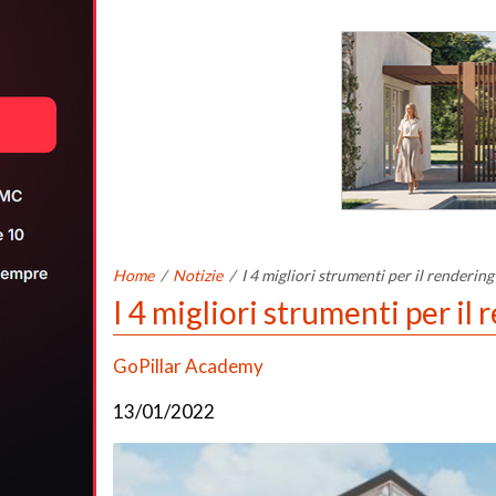
Home
/
Notizie
/
I 4 migliori strumenti per il renderin
I 4 migliori strumenti per il
GoPillar Academy
13/01/2022