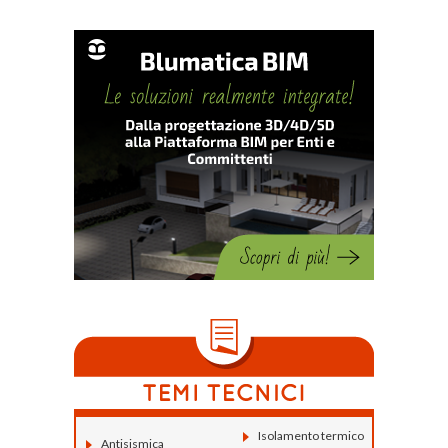
Isolamento termico
Antisismica