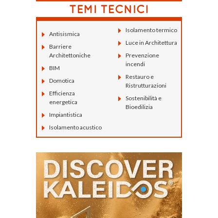
Isolamento termico
Antisismica
Luce in Architettura
Barriere
Architettoniche
Prevenzione
incendi
BIM
Restauro e
Domotica
Ristrutturazioni
Efficienza
Sostenibilità e
energetica
Bioedilizia
Impiantistica
Isolamento acustico