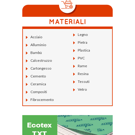
Legno
Acciaio
Pietra
Alluminio
Plastica
Bambù
PVC
Calcestruzzo
Rame
Cartongesso
Resina
Cemento
Tessuti
Ceramica
Vetro
Compositi
Fibrocemento