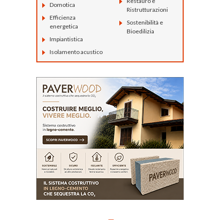
Restauro e
Domotica
Ristrutturazioni
Efficienza
Sostenibilità e
energetica
Bioedilizia
Impiantistica
Isolamento acustico