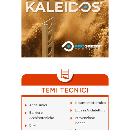
Isolamento termico
Antisismica
Luce in Architettura
Barriere
Architettoniche
Prevenzione
incendi
BIM