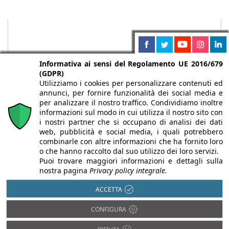
Informativa ai sensi del Regolamento UE 2016/679
(GDPR)
Utilizziamo i cookies per personalizzare contenuti ed
annunci, per fornire funzionalità dei social media e
per analizzare il nostro traffico. Condividiamo inoltre
informazioni sul modo in cui utilizza il nostro sito con
i nostri partner che si occupano di analisi dei dati
web, pubblicità e social media, i quali potrebbero
Chi siamo
Autori
Per la tua pubblicità
Iscriviti alla
combinarle con altre informazioni che ha fornito loro
newsletter
o che hanno raccolto dal suo utilizzo dei loro servizi.
Puoi trovare maggiori informazioni e dettagli sulla
nostra pagina
Privacy policy integrale.
ACCETTA
Infobuild è testata registrata presso il Tribunale di Milano al n° 63
CONFIGURA
dell’8/3/2013 - ISSN 2282-2267
© 2000-2026 Infoweb srl - P.IVA 13155920153 - Tutti i diritti