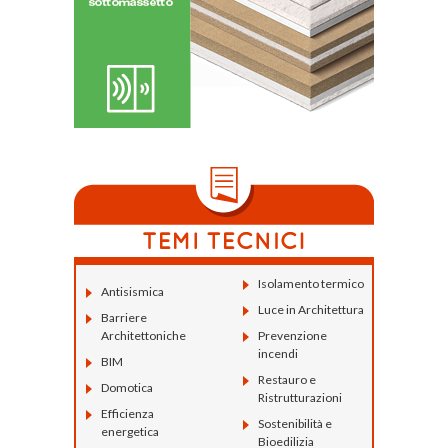
Isolamento termico
Antisismica
Luce in Architettura
Barriere
Architettoniche
Prevenzione
incendi
BIM
Restauro e
Domotica
Ristrutturazioni
Efficienza
Sostenibilità e
energetica
Bioedilizia