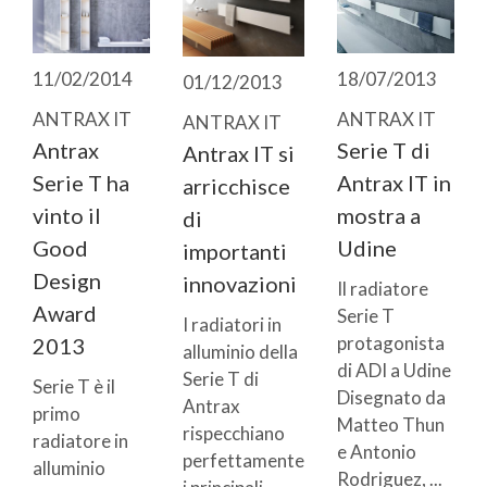
11/02/2014
18/07/2013
01/12/2013
ANTRAX IT
ANTRAX IT
ANTRAX IT
Antrax
Serie T di
Antrax IT si
Serie T ha
Antrax IT in
arricchisce
vinto il
mostra a
di
Good
Udine
importanti
Design
innovazioni
Il radiatore
Award
Serie T
I radiatori in
protagonista
2013
alluminio della
di ADI a Udine
Serie T di
Serie T è il
Disegnato da
Antrax
primo
Matteo Thun
rispecchiano
radiatore in
e Antonio
perfettamente
alluminio
Rodriguez, ...