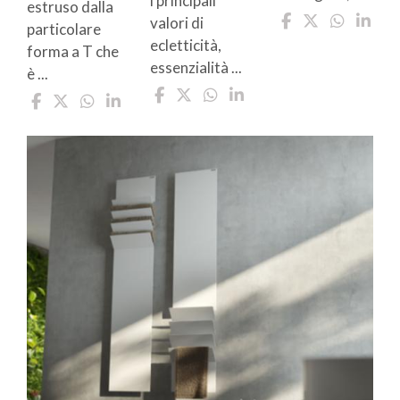
i principali
estruso dalla
valori di
particolare
ecletticità,
forma a T che
essenzialità ...
è ...