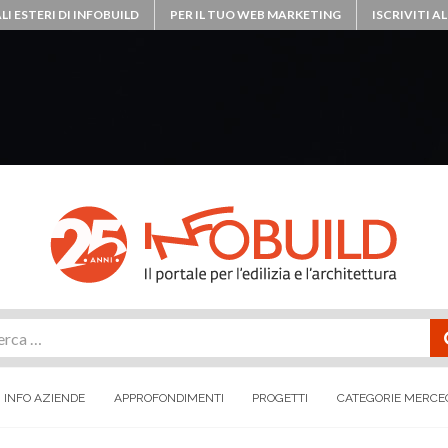
LI ESTERI DI INFOBUILD
PER IL TUO WEB MARKETING
ISCRIVITI 
rca
INFO AZIENDE
APPROFONDIMENTI
PROGETTI
CATEGORIE MERCE