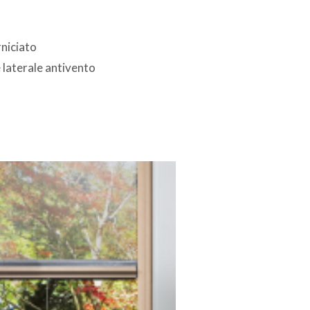
rniciato
e laterale antivento