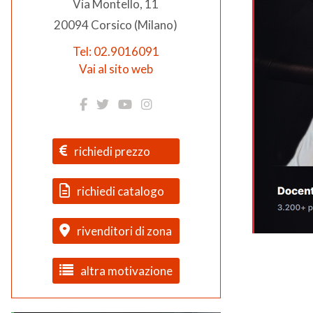
Via Montello, 11
20094 Corsico (Milano)
Tel: 02.9016091
Vai al sito web
richiedi prezzo
richiedi catalogo
rivenditori di zona
altra motivazione