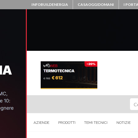
INFOBUILDENERGIA
CASAOGGIDOMANI
I PORTA
Ce
AZIENDE
PRODOTTI
TEMI TECNICI
NOTIZIE