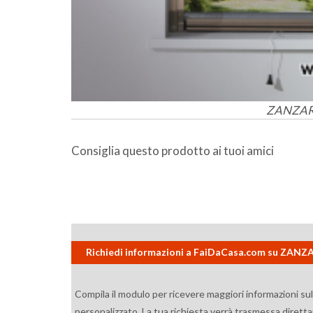
ZANZAR
Consiglia questo prodotto ai tuoi amici
Richiedi informazioni a FaiDaCasa.com su ZAN
Compila il modulo per ricevere maggiori informazioni su
personalizzato. La tua richiesta verrà trasmessa diretta