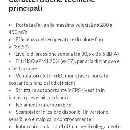
principali
Portata d’aria alla massima velocità da 280 a
450 m³/h
Efficienza del recuperatore di calore fino
all’86,5%
Livello di pressione sonora tra 30,5 e 36,5 dB(A)
Filtri ISO ePM1 70% (ex F7), per aria di rinnovo e
di estrazione
Ventilatori elettrici EC monofase a portata
costante, silenziosi ed efficienti
Struttura autoportante in EPS rivestita in
lamiera preverniciata bianca
Isolamento interno in EPS
Scambiatori di calore disponibili in versione
sensibile o entalpica in controcorrente
Imbocchi circolari da 160 mm per il collegamento