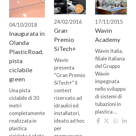
24/02/2016
17/11/2015
04/10/2018
Gran
Wavin
Inaugurata in
Premio
Academy
Olanda
SiTech+
Wavin Italia,
PlasticRoad,
filiale italiana
Wavin
pista
del Gruppo
presenta
ciclabile
Wavin
“Gran Premio
green
impegnata
SiTech+” il
nello sviluppo
contest
Una pista
di sistemi di
riservato ad
ciclabile di 30
tubazioni in
idraulici ed
metri
plastica ...
installatori,
completamente
ideato ad hoc
realizzata in
per
plastica
promuovere
riciclata è stata