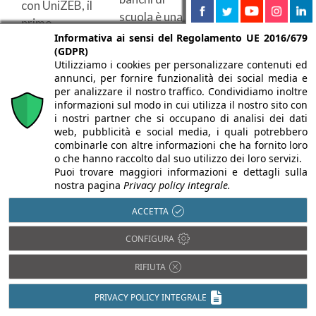
con UniZEB, il
drenaggio
scuola è una
primo
AquaCell Core
necessità ...
Informativa ai sensi del Regolamento UE 2016/679
laboratorio
di Wavin è
(GDPR)
che si occupa
stato scelto
Utilizziamo i cookies per personalizzare contenuti ed
di Zero ...
annunci, per fornire funzionalità dei social media e
per il
per analizzare il nostro traffico. Condividiamo inoltre
trattamento
informazioni sul modo in cui utilizza il nostro sito con
delle acque ...
i nostri partner che si occupano di analisi dei dati
web, pubblicità e social media, i quali potrebbero
combinarle con altre informazioni che ha fornito loro
o che hanno raccolto dal suo utilizzo dei loro servizi.
Puoi trovare maggiori informazioni e dettagli sulla
nostra pagina
Privacy policy integrale.
ACCETTA
04/05/2021
14/12/2020
CONFIGURA
25/02/2021
Unità
Tigris K5,
RIFIUTA
Addio rumori,
Wavin
il primo
PRIVACY POLICY INTEGRALE
con lo scarico
Aquacell
raccordo