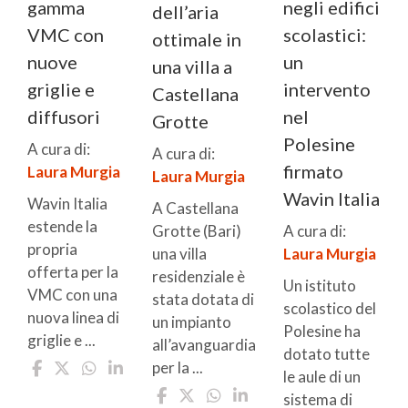
gamma
negli edifici
dell’aria
VMC con
scolastici:
ottimale in
nuove
un
una villa a
griglie e
intervento
Castellana
diffusori
nel
Grotte
Polesine
A cura di:
A cura di:
firmato
Laura Murgia
Laura Murgia
Wavin Italia
Wavin Italia
A Castellana
estende la
Grotte (Bari)
A cura di:
propria
una villa
Laura Murgia
offerta per la
residenziale è
Un istituto
VMC con una
stata dotata di
scolastico del
nuova linea di
un impianto
Polesine ha
griglie e ...
all’avanguardia
dotato tutte
per la ...
le aule di un
sistema di