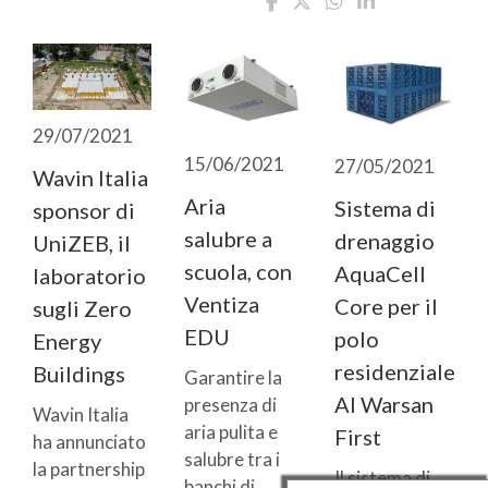
29/07/2021
15/06/2021
27/05/2021
Wavin Italia
Aria
Sistema di
sponsor di
salubre a
drenaggio
UniZEB, il
scuola, con
AquaCell
laboratorio
Ventiza
Core per il
sugli Zero
EDU
polo
Energy
residenziale
Buildings
Garantire la
Al Warsan
presenza di
Wavin Italia
aria pulita e
First
ha annunciato
salubre tra i
la partnership
Il sistema di
banchi di