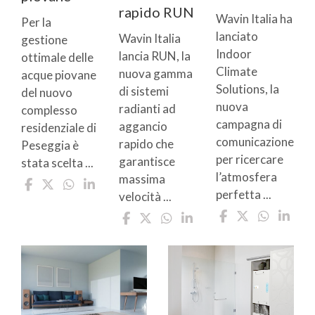
rapido RUN
Wavin Italia ha
Per la
lanciato
Wavin Italia
gestione
Indoor
lancia RUN, la
ottimale delle
Climate
nuova gamma
acque piovane
Solutions, la
di sistemi
del nuovo
nuova
radianti ad
complesso
campagna di
aggancio
residenziale di
comunicazione
rapido che
Peseggia è
per ricercare
garantisce
stata scelta ...
l’atmosfera
massima
perfetta ...
velocità ...